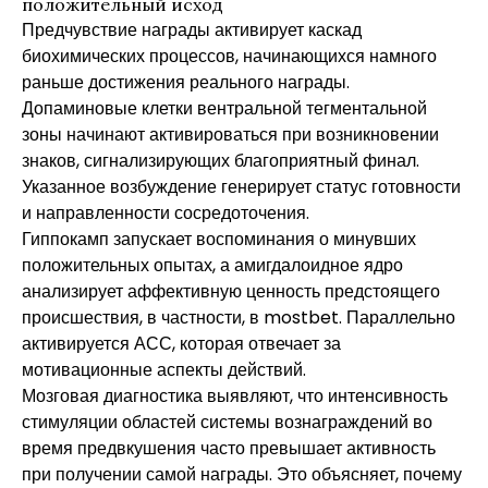
положительный исход
Предчувствие награды активирует каскад
биохимических процессов, начинающихся намного
раньше достижения реального награды.
Допаминовые клетки вентральной тегментальной
зоны начинают активироваться при возникновении
знаков, сигнализирующих благоприятный финал.
Указанное возбуждение генерирует статус готовности
и направленности сосредоточения.
Гиппокамп запускает воспоминания о минувших
положительных опытах, а амигдалоидное ядро
анализирует аффективную ценность предстоящего
происшествия, в частности, в mostbet. Параллельно
активируется АСС, которая отвечает за
мотивационные аспекты действий.
Мозговая диагностика выявляют, что интенсивность
стимуляции областей системы вознаграждений во
время предвкушения часто превышает активность
при получении самой награды. Это объясняет, почему