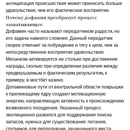
антиципация происшествия может приносить больше
удовольствия, чем его фактическое восприятие.
Почему дофамин преобразует процесс
захватывающее
Дофамин часто называют передатчиком радости, но
его задача намного сложнее. Данный передатчик
скорее отвечает за побуждение и тягу к цели, чем за
непосредственное восприятие удовольствия.
Механизм активируется не столько при достижении
награды, сколько при определении различия между
предвкушаемым и фактическим результатом, к
примеру, в мостбет казино.
Допаминовые пути от вентральной области покрышки
к прилежащему ядру создают мотивационную
энергию, направляющую активность к происхождению
возможного поощрения. Указанный процесс
эволюционно развился для поддержания поиска
запасов, нужных для существования: питания,
спутников для репродукции, защищенного места.