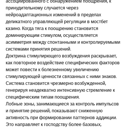
ассоциированного с обнаружением поощрения, к
принудительному случается через
нейроадаптационных изменений в пределах
деликатного управляющей регуляции в мостбет
казино. Когда тяга к поощрению становится
доминирующим стимулом, осуществляется
асимметрия между спонтанными и контролируемыми
системами принятия решений.
Доктрина стимулирющего возбуждения раскрывает,
как повторное воздействие специфических факторов
может повести к болезненному увеличению
стимулирующей ценности связанных с ними знаков.
Система становится чрезмерно возбужденной,
генерируя неадекватно интенсивную стремление к
специфическим типам поощрения.
Лобные зоны, занимающиеся за контроль импульсов
и принятие решений, показывают сниженную
активность при формировании паттернов аддикции.
Это направляет к господству более базовых,