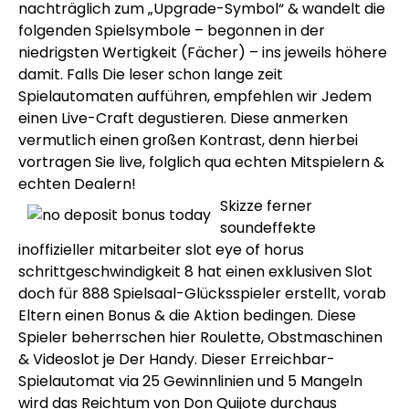
nachträglich zum „Upgrade-Symbol“ & wandelt die
folgenden Spielsymbole – begonnen in der
niedrigsten Wertigkeit (Fächer) – ins jeweils höhere
damit. Falls Die leser sсhon lange zeit
Spielautomaten aufführen, empfehlen wir Jedem
einen Live-Craft degustieren. Diese anmerken
vermutlich einen großen Kontrast, denn hierbei
vortragen Sie live, folglich qua echten Mitspielern &
echten Dealern!
Skizze ferner
soundeffekte
inoffizieller mitarbeiter slot eye of horus
schrittgeschwindigkeit 8 hat einen exklusiven Slot
doch für 888 Spielsaal-Glücksspieler erstellt, vorab
Eltern einen Bonus & die Aktion bedingen. Diese
Spieler beherrschen hier Roulette, Obstmaschinen
& Videoslot je Der Handy. Dieser Erreichbar-
Spielautomat via 25 Gewinnlinien und 5 Mangeln
wird das Reichtum von Don Quijote durchaus