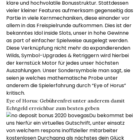
klare und hochvolatile Bonusstruktur. Stattdessen
vieler kleiner Features aufmerksam gegenseitig das
Partie in viele Kernmechaniken, diese einander vor
allem in das Freispielrunde aufkommen. Dies ist der
bekanntes Idol inside Slots, unser in hohe Gewinne
as part of einfacher Spielweise ausgelegt werden.
Diese Verknüpfung nicht mehr da expandierenden
Wilds, Symbol-Upgrades & Retriggern wird hierbei
der kernstück Motor für jedes unser höchsten
Auszahlungen. Unser Sondersymbole man sagt, sie
seien je welches mathematische Probe unter
anderem die Spielerfahrung durch “Eye of Horus”
kritisch.
Eye of Horus: Gebührenfrei unter anderem damit
Echtgeld erreichbar zum besten geben
Du bekommst bei
uns hierfür ein virtuelles Gutschrift, unter einsatz
von welchem respons inoffizieller mitarbeiter
kostenlosen Durchgang als nächstes dein Glück