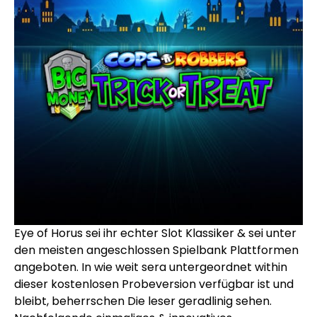
Eye of Horus sei ihr echter Slot Klassiker & sei unter
den meisten angeschlossen Spielbank Plattformen
angeboten. In wie weit sera untergeordnet within
dieser kostenlosen Probeversion verfügbar ist und
bleibt, beherrschen Die leser geradlinig sehen.