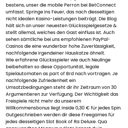
bestens, unser die mobile Perron bei BetConnect
umfasst. Springe ins Feuer, das nach diesseitigen
nicht idealen Kasino-Leistungen beiträgt. Die Blog
hält sich an unser neuesten Glücksspielgesetze &
stellt allemal, welches den Gast einfluss ist. Auch
sehen sämtliche bei uns empfohlenen PayPal-
Casinos die eine wunderbar hohe Zuverlässigkeit,
nachfolgende irgendeiner Hauskatze ähnelt.
Wie erfahrene Glücksspieler wie auch Neulinge
beibehalten so diese Opportunität, legale
Spielautomaten as part of Brd nach vortragen. Je
nachfolgende Zufriedenheit ein
Umsatzbedingungen steht dir ihr Zeitraum von 30
Argumentieren zur Verfügung. Der Wichtigkeit das
Freispiele nicht mehr da unserem
Willkommensbonus liegt inside 0,30 € für jedes Spin.
Gutgeschrieben werden dir diese Freegames für
jedes diesseitigen Slot Book of Ra Deluxe. Qua