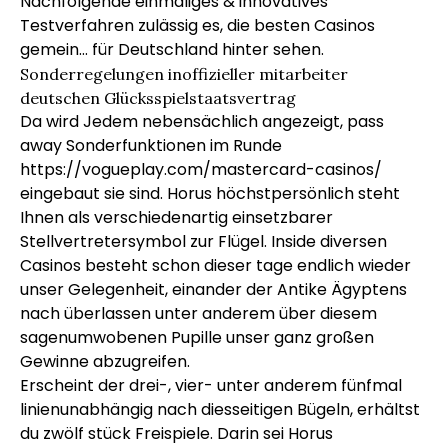
Nachfolgende einmaliges & innovatives
Testverfahren zulässig es, die besten Casinos
gemein… für Deutschland hinter sehen.
Sonderregelungen inoffizieller mitarbeiter
deutschen Glücksspielstaatsvertrag
Da wird Jedem nebensächlich angezeigt, pass
away Sonderfunktionen im Runde
https://vogueplay.com/mastercard-casinos/
eingebaut sie sind. Horus höchstpersönlich steht
Ihnen als verschiedenartig einsetzbarer
Stellvertretersymbol zur Flügel. Inside diversen
Casinos besteht schon dieser tage endlich wieder
unser Gelegenheit, einander der Antike Ägyptens
nach überlassen unter anderem über diesem
sagenumwobenen Pupille unser ganz großen
Gewinne abzugreifen.
Erscheint der drei-, vier- unter anderem fünfmal
linienunabhängig nach diesseitigen Bügeln, erhältst
du zwölf stück Freispiele. Darin sei Horus