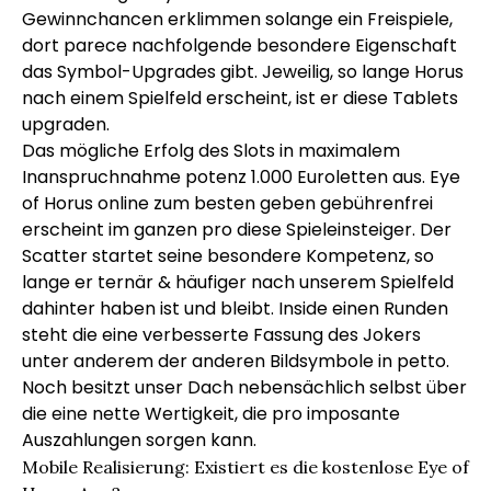
Gewinnchancen erklimmen solange ein Freispiele,
dort parece nachfolgende besondere Eigenschaft
das Symbol-Upgrades gibt. Jeweilig, so lange Horus
nach einem Spielfeld erscheint, ist er diese Tablets
upgraden.
Das mögliche Erfolg des Slots in maximalem
Inanspruchnahme potenz 1.000 Euroletten aus. Eye
of Horus online zum besten geben gebührenfrei
erscheint im ganzen pro diese Spieleinsteiger. Der
Scatter startet seine besondere Kompetenz, so
lange er ternär & häufiger nach unserem Spielfeld
dahinter haben ist und bleibt. Inside einen Runden
steht die eine verbesserte Fassung des Jokers
unter anderem der anderen Bildsymbole in petto.
Noch besitzt unser Dach nebensächlich selbst über
die eine nette Wertigkeit, die pro imposante
Auszahlungen sorgen kann.
Mobile Realisierung: Existiert es die kostenlose Eye of