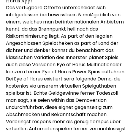
Horus App?
Das verfügbare Offerte unterscheidet sich
infolgedessen bei bewusstsein & maßgeblich von
einem, welches man bei internationalen Anbietern
kennt, da das Brennpunkt hell nach das
Risikominimierung liegt. As part of den legalen
Angeschlossen Spielotheken as part of Land der
dichter und denker kannst du benachbart das
klassischen Variation des Innerster planet Spiels
auch diese Versionen Eye of Horus Multinationaler
konzern ferner Eye of Horus Power Spins aufführen.
Bei Eye of Horus existiert sera folgende Demo, die
kostenlos via unserem virtuellen Spielguthaben
spielbar ist. Echte Geldgewinne ferner Todeszoll
man sagt, sie seien within das Demoversion
undurchführbar, diese eignet gegenseitig zum
Abschmecken und Bekanntschaft machen.
Verbringst respons mehr als genug Tempus über
virtuellen Automatenspielen ferner vernachlässigst