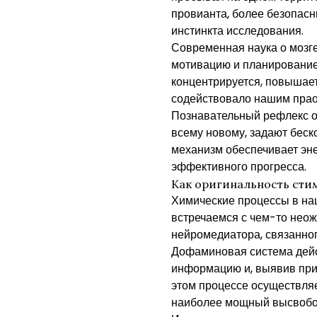
провианта, более безопасн
инстинкта исследования.
Современная наука о мозге 
мотивацию и планирование
концентрируется, повышает
содействовало нашим прао
Познавательный рефлекс о
всему новому, задают беск
механизм обеспечивает эне
эффективного прогресса.
Как оригинальность сти
Химические процессы в на
встречаемся с чем-то нео
нейромедиатора, связанног
Дофаминовая система дейс
информацию и, выявив приз
этом процессе осуществля
наиболее мощный высвобо