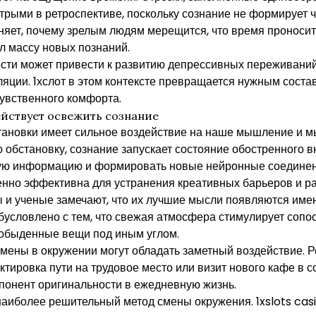
трыми в ретроспективе, поскольку сознание не формирует 
няет, почему зрелым людям мерещится, что время проноситс
л массу новых познаний.
сти может привести к развитию депрессивных переживани
ляции. 1хслот в этом контексте превращается нужным сос
чувственного комфорта.
ействует освежить сознание
ановки имеет сильное воздействие на наше мышление и м
 обстановку, сознание запускает состояние обостренного в
ую информацию и формировать новые нейронные соединен
нно эффективна для устранения креативных барьеров и ра
ы и ученые замечают, что их лучшие мысли появляются име
бусловлено с тем, что свежая атмосфера стимулирует соп
 обыденные вещи под иным углом.
мены в окружении могут обладать заметный воздействие. 
ктировка пути на трудовое место или визит нового кафе в 
понент оригинальности в ежедневную жизнь.
аиболее решительный метод смены окружения. 1xslots casi