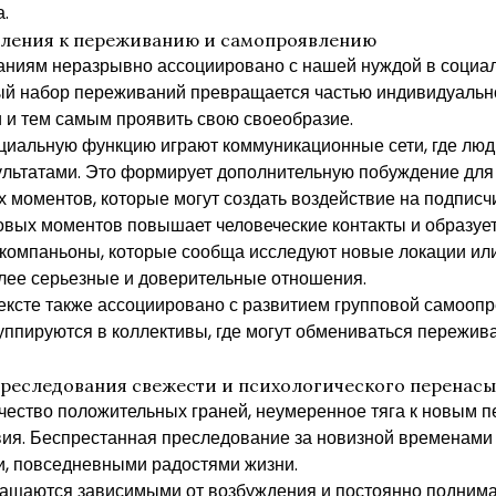
.
мления к переживанию и самопроявлению
ниям неразрывно ассоциировано с нашей нуждой в социал
й набор переживаний превращается частью индивидуально
 и тем самым проявить свою своеобразие.
иальную функцию играют коммуникационные сети, где люд
льтатами. Это формирует дополнительную побуждение для
моментов, которые могут создать воздействие на подписч
вых моментов повышает человеческие контакты и образуе
 компаньоны, которые сообща исследуют новые локации ил
олее серьезные и доверительные отношения.
тексте также ассоциировано с развитием групповой самооп
ппируются в коллективы, где могут обмениваться пережив
преследования свежести и психологического перенас
чество положительных граней, неумеренное тяга к новым 
ия. Беспрестанная преследование за новизной временами 
, повседневными радостями жизни.
щаются зависимыми от возбуждения и постоянно поднима