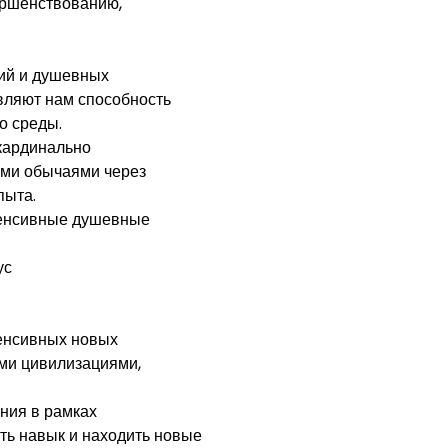
ершенствованию,
ий и душевных
авляют нам способность
о среды.
 кардинально
ми обычаями через
пыта.
тенсивные душевные
ус
енсивных новых
ми цивилизациями,
ния в рамках
ать навык и находить новые