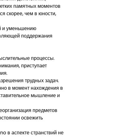
четких памятных моментов
я скорее, чем в юности,
й и уменьшению
тавляющей поддержания
ыслительные процессы.
нимания, приступает
ия.
зрешения трудных задач.
нно в момент нахождения в
оставительное мышление и
Реорганизация предметов
состоянии освежить
no в аспекте странствий не