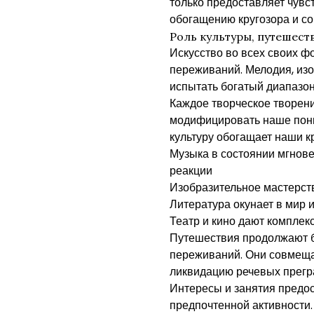
только предоставляет чувс
обогащению кругозора и с
Роль культуры, путешест
Искусство во всех своих 
переживаний. Мелодия, изо
испытать богатый диапазон
Каждое творческое творени
модифицировать наше пон
культуру обогащает наши к
Музыка в состоянии мгнов
реакции
Изобразительное мастерст
Литература окунает в мир 
Театр и кино дают комплек
Путешествия продолжают б
переживаний. Они совмеща
ликвидацию речевых прегр
Интересы и занятия предо
предпочтенной активности.