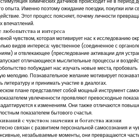
стимуляция химических датчиков происходит не в период д
о опыта. Именно поэтому ожидание поездки, покупки или с
действие. Этот процесс поясняет, почему личности превра
х впечатлений.
 любопытства и интереса
вной чувством, которая мотивирует нас к исследованию о
олько видов интереса: чувственное (соединенное с органо
аниям) и отвлекающее (преследование активации для устра
запускает отличающиеся мыслительные процессы и воздейс
бопытство побуждает нас изучать новые места, пробовать
ую мелодию. Познавательное желание мотивирует познава
 литературу и принимать участие в диалогах.
ическом плане представляет собой мощный инструмент сам
казателем увлеченности проявляют превосходные показат
 адаптируются к изменениям. Они также отличаются повыш
лостным показателем бытового счастья.
иваний с чувством значения и богатства жизни
есно связан с развитием персональной самосознания и чу
енсивные, незабываемые моменты, они превращаются част