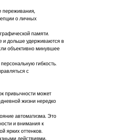
е переживания,
епции о личных
графической памяти.
е и дольше удерживаются в
сли объективно минувшее
 персональную гибкость.
правляться с
ток привычности может
едневной жизни нередко
тояние автоматизма. Это
ности и внимания к
ой ярких оттенков.
азными действиями,