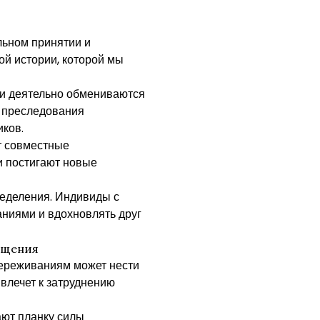
ьном принятии и
й истории, которой мы
и деятельно обмениваются
 преследования
иков.
т совместные
и постигают новые
ределения. Индивиды с
аниями и вдохновлять друг
ыщения
переживаниям может нести
влечет к затруднению
ют планку силы