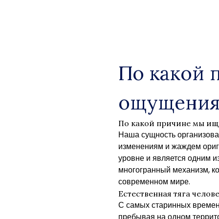
Skip
to
content
По какой 
ощущени
По какой причине мы и
Наша сущность организова
изменениям и жаждем ориг
уровне и является одним и
многогранный механизм, к
современном мире.
Естественная тяга челов
С самых старинных времен
пребывая на одном террит