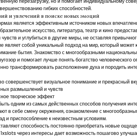
твенную перезагрузку, но и помогает индивидуальному сов
овершенствованию гибких способностей.
вий и увлечений в поиске новых эмоций
формах является эффективным источником новых впечатлен
бразительное искусство, литература, театр и кино предост
 чувств и углубиться в другие миры, не оставляя привычног
е являет собой уникальный подход на мир, который может
имание бытия. Знакомство с многообразными национальны
ругозор и помогает лучше понять богатство человеческого о
енно трансформировать расположение духа и породить ин
во совершенствует визуальное понимание и прекрасный вк
иных размышлений и чувств
сное творческое эффект
ыть одним из самых действенных способов получения инт
ют в себе смену окружения, ознакомление с многообразны
ад и приспособление к неизвестным условиям.
ставляют способность постоянно приобретать новые ощуще
 1xslots через интересы дает возможность пошагово улучш