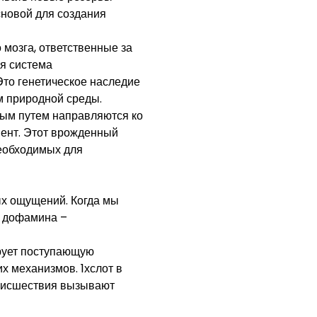
сновой для создания
 мозга, ответственные за
я система
Это генетическое наследие
 природной среды.
ым путем направляются ко
мент. Этот врожденный
необходимых для
х ощущений. Когда мы
я дофамина –
рует поступающую
х механизмов. 1хслот в
роисшествия вызывают