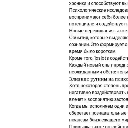
хроники и способствуют выя
Психологические исследов
воспринимают себя более 
потенциале и содействует 
Новые переживания также 
События, которые выделяю
сознании. Это формирует 
время было коротким.
Кроме того, 1xslots содей
Каждый новый опыт предпол
неожиданными обстоятельс
Влияние рутины на псих
Хотя некоторая степень пр
негативно воздействовать
влечет к восприятию засто
Когда мы исполняем одни и
сберегает познавательные 
нюансам близлежащего мира
Привычка также воздейств