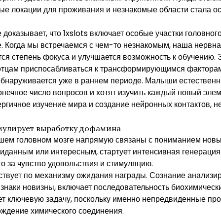
ые локации для проживания и незнакомые области стала о
доказывает, что 1xslots включает особые участки головного
. Когда мы встречаемся с чем-то незнакомым, наша нервна
ся степень фокуса и улучшается возможность к обучению. 
тцам приспосабливаться к трансформирующимся факторам
бнаруживается уже в раннем периоде. Малыши естественн
онечное число вопросов и хотят изучить каждый новый эле
ргичное изучение мира и создание нейронных контактов, 
мулирует выработку дофамина
шем головном мозге напрямую связаны с пониманием новы
жиданным или интересным, стартует интенсивная генераци
о за чувство удовольствия и стимуляцию.
твует по механизму ожидания награды. Сознание анализи
наки новизны, включает последовательность биохимически
ет ключевую задачу, поскольку именно непредвиденные п
ждение химического соединения.