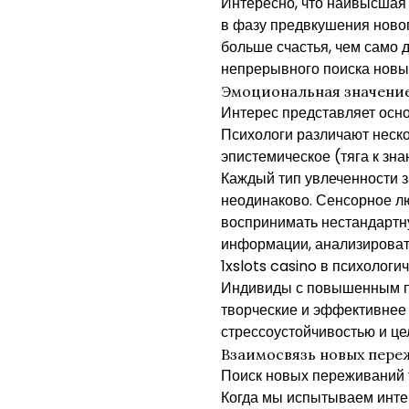
Интересно, что наивысшая 
в фазу предвкушения новог
больше счастья, чем само 
непрерывного поиска новы
Эмоциональная значение
Интерес представляет осно
Психологи различают неск
эпистемическое (тяга к зн
Каждый тип увлеченности 
неодинаково. Сенсорное лю
воспринимать нестандартн
информации, анализировать
1xslots casino в психолог
Индивиды с повышенным по
творческие и эффективнее
стрессоустойчивостью и це
Взаимосвязь новых переж
Поиск новых переживаний т
Когда мы испытываем инт