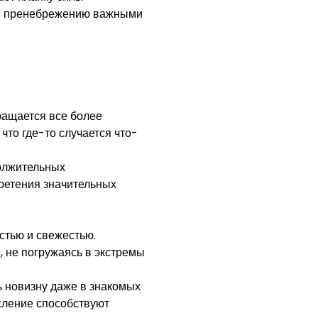
 и пренебрежению важными
ращается все более
то где-то случается что-
должительных
бретения значительных
стью и свежестью.
 не погружаясь в экстремы
ь новизну даже в знакомых
сление способствуют