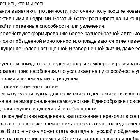
снить, кто мы есть.
ания выявляют, что личности, постоянно получающие новы
активными и бодрыми. Богатый багаж расширяет наши конц
найти потаенные способности или увлечения.
содействуют формированию более разнообразной автобио
тся от обыденной монотонности, откладываются отчетливе
ощущение более насыщенной и завершенной жизни, даже е
ствует нам покидать за пределы сферы комфорта и развивать
агает приспособления, что усиливает нашу способность у
твами и переменами в грядущем.
ологическое состояние
едсказуемости нужна для нормального деятельности, избы
 на наше эмоциональное самочувствие. Единообразие повс
я, равнодушия и душевной ослабленности.
 те же действия ежедневно, наш сознание переходит в сос
запасы, но в то же время снижает показатель сосредоточен
. В итоге жизнь может стать выглядеть тусклой и обделенн
ует на ощущение времени. Отрезки, заполненные единообр