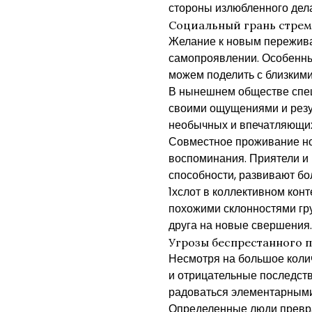
стороны излюбленного дела
Социальный грань стре
Желание к новым пережива
самопроявлении. Особенны
можем поделить с близкими
В нынешнем обществе спец
своими ощущениями и резу
необычных и впечатляющих 
Совместное проживание но
воспоминания. Приятели и
способности, развивают б
1хслот в коллективном кон
похожими склонностями гру
друга на новые свершения.
Угрозы беспрестанного 
Несмотря на большое коли
и отрицательные последств
радоваться элементарными
Определенные люди превра