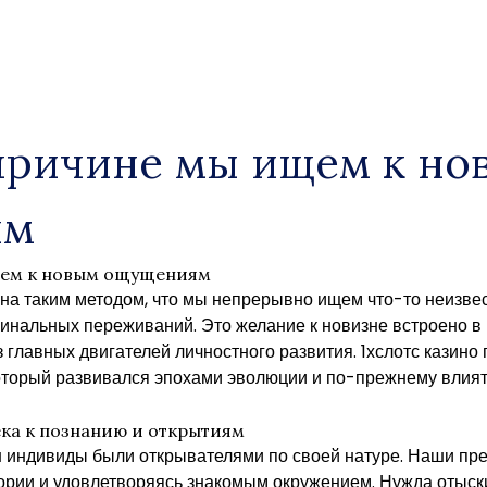
причине мы ищем к но
ям
щем к новым ощущениям
на таким методом, что мы непрерывно ищем что-то неизвес
инальных переживаний. Это желание к новизне встроено в
з главных двигателей личностного развития.
1хслотс казино
оторый развивался эпохами эволюции и по-прежнему влият
ека к познанию и открытиям
 индивиды были открывателями по своей натуре. Наши пре
ории и удовлетворяясь знакомым окружением. Нужда отыск