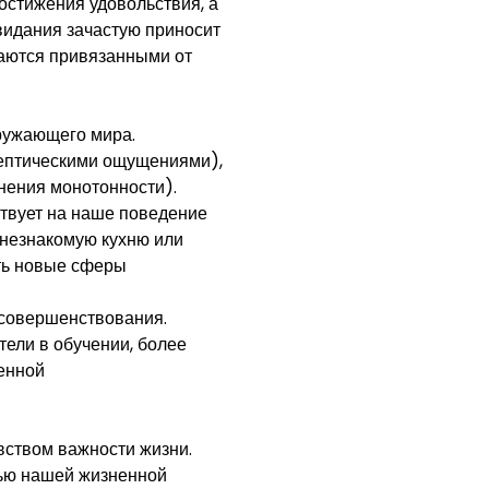
остижения удовольствия, а
видания зачастую приносит
щаются привязанными от
кружающего мира.
лептическими ощущениями),
нения монотонности).
твует на наше поведение
 незнакомую кухню или
ть новые сферы
осовершенствования.
ели в обучении, более
енной
вством важности жизни.
ью нашей жизненной