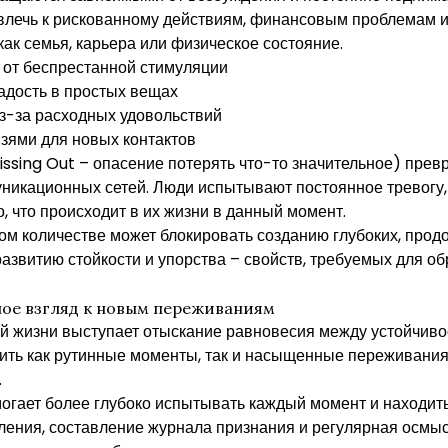
овлечь к рискованному действиям, финансовым проблемам
как семья, карьера или физическое состояние.
от беспрестанной стимуляции
адость в простых вещах
з-за расходных удовольствий
зями для новых контактов
sing Out – опасение потерять что-то значительное) прев
икационных сетей. Люди испытывают постоянное тревогу, ч
о, что происходит в их жизни в данный момент.
ном количестве может блокировать созданию глубоких, про
азвитию стойкости и упорства – свойств, требуемых для о
ное взгляд к новым переживаниям
й жизни выступает отыскание равновесия между устойчиво
ить как рутинные моменты, так и насыщенные переживания,
.
огает более глубоко испытывать каждый момент и находит
ления, составление журнала признания и регулярная осмы