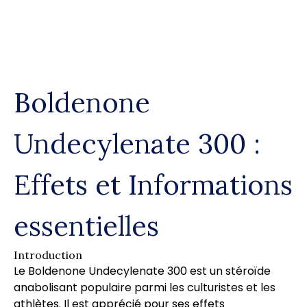
Skip
to
content
Boldenone
Undecylenate 300 :
Effets et Informations
essentielles
Introduction
Le Boldenone Undecylenate 300 est un stéroïde
anabolisant populaire parmi les culturistes et les
athlètes. Il est apprécié pour ses effets