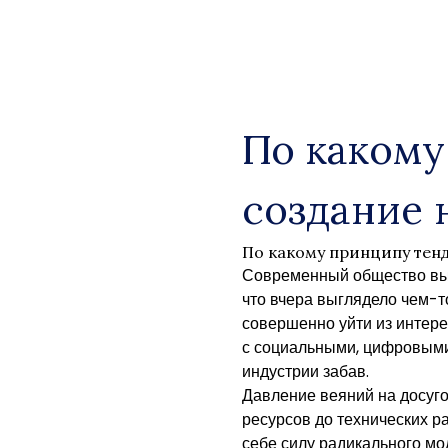
Skip
to
content
По какому
создание 
По какому принципу тен
Современный общество выд
что вчера выглядело чем-
совершенно уйти из интер
с социальными, цифровыми
индустрии забав.
Давление веяний на досуго
ресурсов до технических р
себе силу радикального м