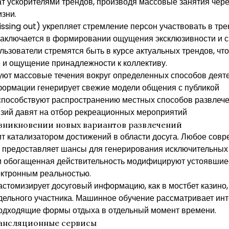
ат ускорителями трендов, производя массовые занятия чер
зни.
sing out) укрепляет стремление персон участвовать в тре
 заключается в формировании ощущения эксклюзивности и 
льзователи стремятся быть в курсе актуальных трендов, чт
и ощущение принадлежности к коллективу.
ют массовые течения вокруг определенных способов деят
формации генерирует свежие модели общения с публикой
пособствуют распространению местных способов развлеч
зий давят на отбор рекреационных мероприятий
зникновении новых вариантов развлечений
 катализатором достижений в области досуга. Любое совре
 предоставляет шансы для генерирования исключительных
 и обогащенная действительность модифицируют устоявшие
ктронным реальностью.
стомизирует досуговый информацию, как в мостбет казино
дельного участника. Машинное обучение рассматривает ин
подходящие формы отдыха в отдельный момент времени.
ансляционные сервисы