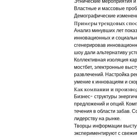
Этнические мероприятия и
Властные и массовые проб
Демографические изменени
Примеры трендовых спос
Анализ минувших лет пока
инновационных и социальны
сгенерировав инновационн
шоу дали альтернативу ус
Коллективная изоляция ка
мостбет, электронные выс
развлечений. Настройка р
умение к инновациям и ск
Как компании и произво
Бизнес- структуры энерги
предложений и опций. Комп
течения в области забав. 
лидерству на рынке.
Творцы информации выступ
экспериментируют с свежи