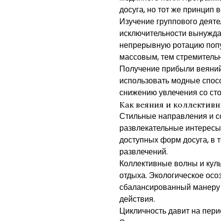
досуга, но тот же принцип
Изучение группового деяте
исключительности вынуждае
непрерывную ротацию попул
массовым, тем стремительн
Получение прибыли веяний 
использовать модные спос
снижению увлечения со сто
Как веяния и коллективн
Стильные направления и с
развлекательные интересы
доступных форм досуга, в
развлечений.
Коллективные волны и кул
отдыха. Экологическое осо
сбалансированный манеру 
действия.
Цикличность давит на пер