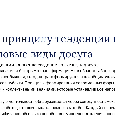
 принципу тенденции 
новые виды досуга
денции влияют на создание новые виды досуга
еляется быстрыми трансформациями в области забав и в
то необычным, сегодня трансформируется в всеобщим увлеч
есов публики. Принципы формирования современных форм
 и коллективными веяниями, которые устанавливают напр
вую деятельность обнаруживается через совокупность мех
азработок, отраженных, например, в мостбет. Каждый совре
одификации обычных способов времяпрепровождения, пор