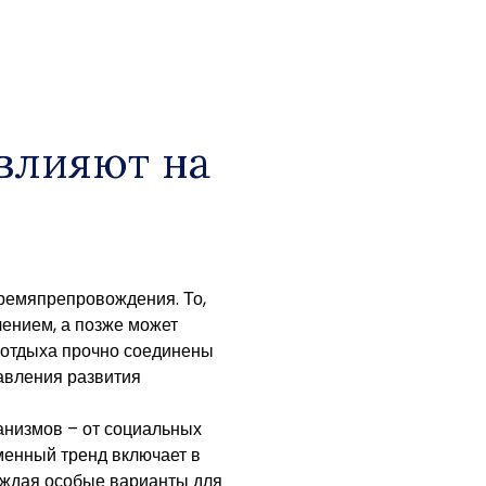
влияют на
ремяпрепровождения. То,
ением, а позже может
 отдыха прочно соединены
авления развития
анизмов – от социальных
менный тренд включает в
ождая особые варианты для