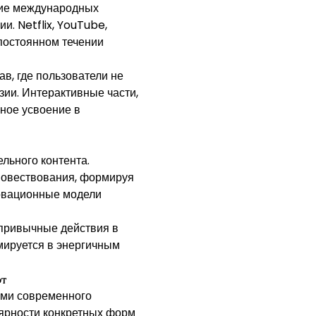
ние международных
. Netflix, YouTube,
постоянном течении
в, где пользователи не
зии. Интерактивные части,
чное усвоение в
льного контента.
повествования, формируя
овационные модели
привычные действия в
мируется в энергичным
ют
ями современного
ярности конкретных форм