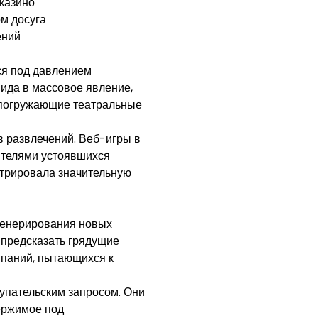
казино
м досуга
ений
ся под давлением
ида в массовое явление,
 погружающие театральные
 развлечений. Веб-игры в
ителями устоявшихся
стрировала значительную
 генерирования новых
 предсказать грядущие
мпаний, пытающихся к
упательским запросом. Они
ержимое под