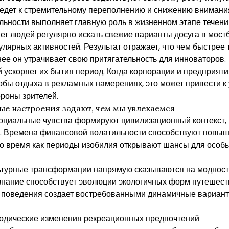
 ведет к стремительному переполнению и снижению внимани
льности выполняет главную роль в жизненном этапе течений
т людей регулярно искать свежие варианты досуга в мостбе
ярных активностей. Результат отражает, что чем быстрее 
ее он утрачивает свою притягательность для инноваторов.
ускоряет их бытия период. Когда корпорации и предприят
обы отдыха в рекламных намерениях, это может привести к
роны зрителей.
ые настроения задают, чем мы увлекаемся
оциальные чувства формируют цивилизационный контекст,
. Времена финансовой волатильности способствуют повы
 то время как периоды изобилия открывают шансы для особ
ьтурные трансформации напрямую сказываются на модност
знание способствует эволюции экологичных форм путешеств
поведения создает востребованными динамичные вариант
иодические изменения рекреационных предпочтений