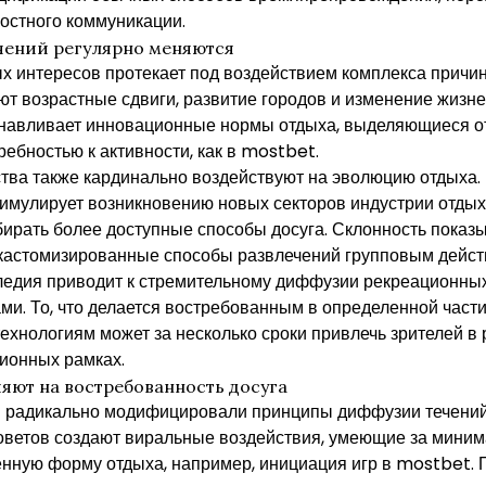
стного коммуникации.
чений регулярно меняются
 интересов протекает под воздействием комплекса причин
т возрастные сдвиги, развитие городов и изменение жизне
навливает инновационные нормы отдыха, выделяющиеся от
ребностью к активности, как в
mostbet
.
тва также кардинально воздействуют на эволюцию отдыха. 
имулирует возникновению новых секторов индустрии отдыха
рать более доступные способы досуга. Склонность показыв
 кастомизированные способы развлечений групповым дейст
ледия приводит к стремительному диффузии рекреационны
ми. То, что делается востребованным в определенной части 
хнологиям может за несколько сроки привлечь зрителей в
ионных рамках.
яют на востребованность досуга
 радикально модифицировали принципы диффузии течений
оветов создают виральные воздействия, умеющие за миним
нную форму отдыха, например, инициация игр в mostbet.