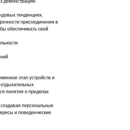
ез демонстрацию
ндовых тенденциях.
срочности присоединения в
обы обеспечивать свой
ельности
ений
менное этап устройств и
 отдыхательных
ся понятия о пределах
, создавая персональные
тересы и поведенческие