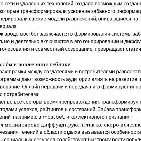
го сети и удаленных технологий создало возможным созда
которые трансформировали усвоение забавного информации
енерировали свежие модели развлечений, опирающиеся на 
ериала.
 вроде мостбет заключается в формировании системы заба
, но и деятельно включаются в его генерировании и диффу
, голосования и совместный созерцание, превращают стати
собы и вовлечение публики
ают рамки между создателями и потребителями развлекате
ограммы дают возможность аудитории влиять на развитие 
вование. Онлайн передачи и передача игр формируют инн
и потребителями.
ет во все секторы времяпрепровождения, трансформируя 
тодами успехов, рейтингов и состязаний. Забава трансфор
ний, например, в mostbet, и коллективного признания.
ия молниеносно диффундируют и так же скоро исчеза
чезания течений в области отдыха вызывается особенност
ы социальных ресурсов содействуют быстрому росту попул