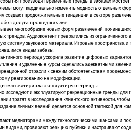
 события производят временные тренды в забавах мостбет 
лемы могут кардинально изменить модность отдельных фор
я создают продолжительные тенденции в секторе развлеч
обов досуга прошедших лет
зывает многообразие новых форм развлечений, появивших
х трендов. Аудиоконтент превратились из ограниченного в
ую систему звукового материала. Игровые пространства и
тоявшимся видам забавы.
рантинного периода ускорила развитие цифровых вариантов
тупления и удаленные курсы сделались адекватными замен
екреационной отрасли к свежим обстоятельствам продемон
орому реагированию на модификации.
дители материала эксплуатируют тренды
чно исследуют и эксплуатируют рекреационные тренды для
ании тратят в исследования клиентского активности, чтобы
Создание личных веяний делается основной тактикой для ко
ают медиаторами между технологическими шансами и пок
ми видами, проверяют реакцию публики и настраивают сод