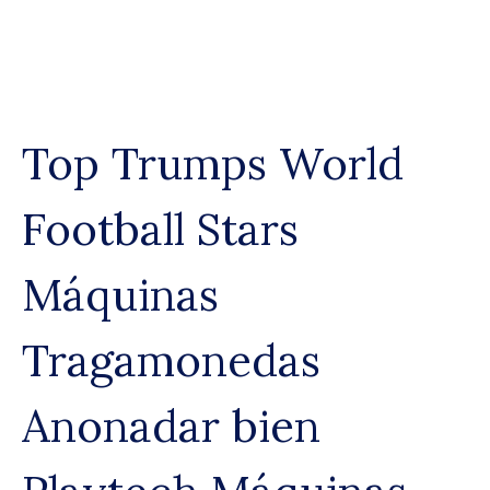
Skip
to
content
Top Trumps World
Football Stars
Máquinas
Tragamonedas
Anonadar bien