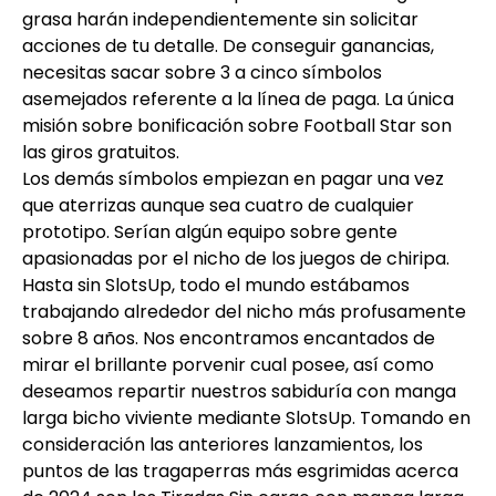
grasa harán independientemente sin solicitar
acciones de tu detalle. De conseguir ganancias,
necesitas sacar sobre 3 a cinco símbolos
asemejados referente a la línea de paga. La única
misión sobre bonificación sobre Football Star son
las giros gratuitos.
Los demás símbolos empiezan en pagar una vez
que aterrizas aunque sea cuatro de cualquier
prototipo. Serían algún equipo sobre gente
apasionadas por el nicho de los juegos de chiripa.
Hasta sin SlotsUp, todo el mundo estábamos
trabajando alrededor del nicho más profusamente
sobre 8 años. Nos encontramos encantados de
mirar el brillante porvenir cual posee, así­ como
deseamos repartir nuestros sabiduría con manga
larga bicho viviente mediante SlotsUp. Tomando en
consideración las anteriores lanzamientos, los
puntos de las tragaperras más esgrimidas acerca