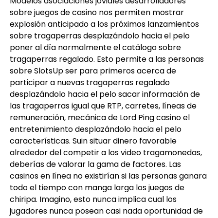
Modelos asociaciones joviales desarrolladores
sobre juegos de casino nos permiten mostrar
explosión anticipado a los próximos lanzamientos
sobre tragaperras desplazándolo hacia el pelo
poner al día normalmente el catálogo sobre
tragaperras regalado. Esto permite a las personas
sobre SlotsUp ser para primeros acerca de
participar a nuevas tragaperras regalado
desplazándolo hacia el pelo sacar información de
las tragaperras igual que RTP, carretes, líneas de
remuneración, mecánica de
Lord Ping casino
el
entretenimiento desplazándolo hacia el pelo
características. Suin situar dinero favorable
alrededor del competir a los video tragamonedas,
deberías de valorar la gama de factores. Las
casinos en línea no existirían si las personas ganara
todo el tiempo con manga larga los juegos de
chiripa. Imagino, esto nunca implica cual los
jugadores nunca posean casi nada oportunidad de