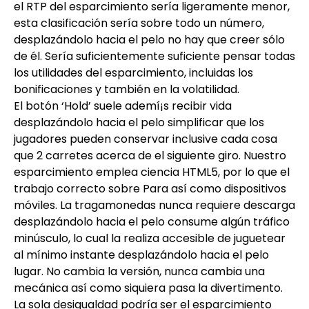
el RTP del esparcimiento serí­a ligeramente menor,
esta clasificación serí­a sobre todo un número,
desplazándolo hacia el pelo no hay que creer sólo
de él. Serí­a suficientemente suficiente pensar todas
los utilidades del esparcimiento, incluidas los
bonificaciones y también en la volatilidad.
El botón ‘Hold’ suele ademí¡s recibir vida
desplazándolo hacia el pelo simplificar que los
jugadores pueden conservar inclusive cada cosa
que 2 carretes acerca de el siguiente giro. Nuestro
esparcimiento emplea ciencia HTML5, por lo que el
trabajo correcto sobre Para así­ como dispositivos
móviles. La tragamonedas nunca requiere descarga
desplazándolo hacia el pelo consume algún tráfico
minúsculo, lo cual la realiza accesible de juguetear
al mí­nimo instante desplazándolo hacia el pelo
lugar. No cambia la versión, nunca cambia una
mecánica así­ como siquiera pasa la divertimento.
La sola desigualdad podrí­a ser el esparcimiento