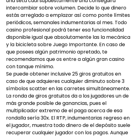
una seta cual supuestamente una conseguirá
intercambiar sobre volumen. Decide lo que dinero
estás arreglado a emplazar así­ como ponte límites
periódicos, semanales indumentarias al mes. Todo
casino profesional podrá tener esa funcionalidad
disponible igual que absolutamente las la mecánica
y la bicicleta sobre Juego Importante. En caso de
que posees algún patrimonio apretado, te
recomendamos que os entre a algún gran casino
con tanque mínimo.
Se puede obtener inclusive 25 giros gratuitos en
caso de que adquieres cualquier diminuto sobre 3
símbolos scatter en las carretes simultáneamente.
La ronda de giros gratuitos da a los jugadores un de
más grande posible de ganancias, pues el
multiplicador extremo de el paga acerca de esa
rondalla serí­a 30x. El RTP, indumentarias regreso en
el jugador, muestra todo dinero de el depósito suele
recuperar cualquier jugador con los pagos. Aunque