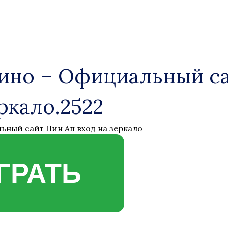
зино – Официальный с
ркало.2522
ьный сайт Пин Ап вход на зеркало
ГРАТЬ