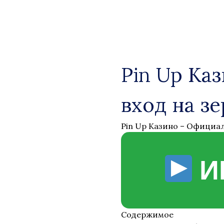
Skip
to
content
Pin Up Ка
вход на зе
Pin Up Казино – Официал
И
Содержимое