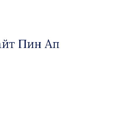
айт Пин Ап