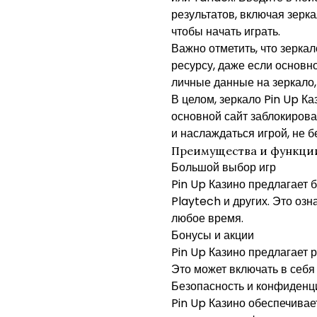
результатов, включая зерка
чтобы начать играть.
Важно отметить, что зерка
ресурсу, даже если основн
личные данные на зеркало,
В целом, зеркало Pin Up К
основной сайт заблокирова
и наслаждаться игрой, не б
Преимущества и функции
Большой выбор игр
Pin Up Казино предлагает 
Playtech и других. Это озн
любое время.
Бонусы и акции
Pin Up Казино предлагает 
Это может включать в себя
Безопасность и конфиденц
Pin Up Казино обеспечивае