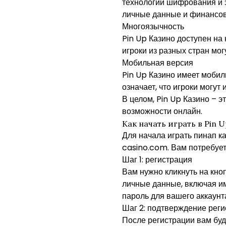
технологии шифрования и з
личные данные и финансов
Многоязычность
Pin Up Казино доступен на 
игроки из разных стран мо
Мобильная версия
Pin Up Казино имеет мобил
означает, что игроки могут 
В целом, Pin Up Казино – 
возможности онлайн.
Как начать играть в Pin 
Для начала играть
пинап к
casino.com. Вам потребуетс
Шаг 1: регистрация
Вам нужно кликнуть на кно
личные данные, включая им
пароль для вашего аккаунт
Шаг 2: подтверждение рег
После регистрации вам буд