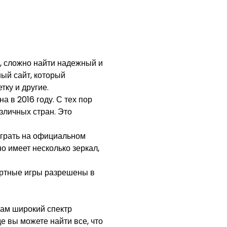
, сложно найти надежный и
ный сайт, который
тку и другие.
 в 2016 году. С тех пор
зличных стран. Это
 играть на официальном
но имеет несколько зеркал,
зартные игры разрешены в
кам широкий спектр
е вы можете найти все, что