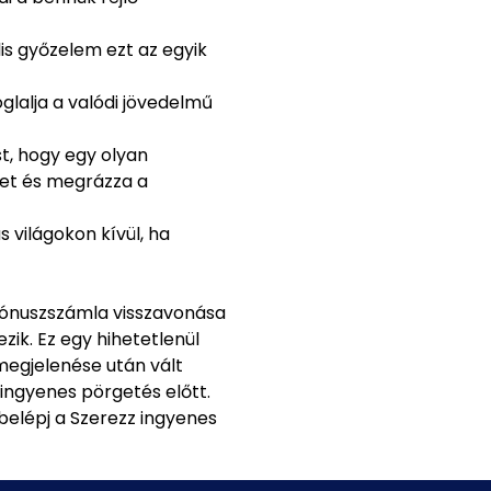
is győzelem ezt az egyik
lalja a valódi jövedelmű
t, hogy egy olyan
det és megrázza a
s világokon kívül, ha
zik. Ez egy hihetetlenül
megjelenése után vált
 ingyenes pörgetés előtt.
belépj a Szerezz ingyenes