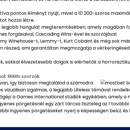
atíva pontos élményt nyújt, mivel a 10 200-szoros maximál
ot hozza létre.
 a legjobb hangulat megteremtésében, amely magában fog
es forgásaival, Cascading Wins-ével és szorzójával.
t, Amy Winehouse-t, Lemmy-t, Kurt Cobaint és még sok más
en részed, ami garantáltan megmozgatja a vérkeringése
ek, sokkal élvezetesebb dolgok is elérhetők a horrorisztiku
kol: 6666x szorzók
van, így biztosan megtalálod a számodra
s vizuálisan izgalmas, a legújabb Lifeless témával rendelke
őgép a Games International stúdiók egyikében, amely a 
yenes pörgetésnél egy zárt tárcsa tiszteleg az 1 további
vábbi ingyenes pörgetéseket nyerj a képességen belül, és 