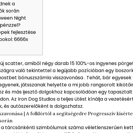
ődnek a
ők során
oween Night
 pénzzel?
pek fejlesztése
pokol: 6666x
az új scatter, amiből négy darab 15 100%-os ingyenes pörg
gra való tekintettel a legújabb pozícióban egy boszorká
ostbet bónuszszámla visszavonása
. Tehát, bár egyesek
egyenek, játsszanak helyette a mi jobb rangsorolt ​​kikötői
z és más ijesztő dolgokhoz kapcsolódóan egy tapasztalt 
n. Az Iron Dog Studios a teljes ütést kínálja a vezetésért
k, és autószerelőként is dolgozhatsz.
avonása | A folklórtól a segítségedre Progresszív kísérte
 során
tárcsánkénti szimbólumok száma véletlenszerűen kettő 