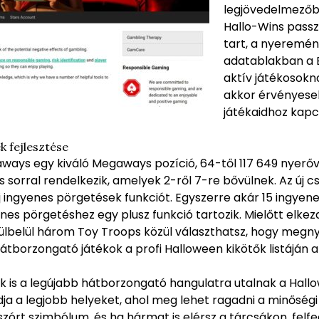
legjövedelmezőb
Hallo-Wins passz
tart, a nyeremén
adatablakban a
aktív játékosokna
akkor érvényesek,
játékaidhoz kap
k fejlesztése
ays egy kiváló Megaways pozíció, 64-től 117 649 nyerővon
és sorral rendelkezik, amelyek 2-ről 7-re bővülnek. Az új
új ingyenes pörgetések funkciót. Egyszerre akár 15 ingyene
nes pörgetéshez egy plusz funkció tartozik. Mielőtt elk
ülbelül három Toy Troops közül választhatsz, hogy megnye
 hátborzongató játékok a profi Halloween kikötők listáján a
 is a legújabb hátborzongató hangulatra utalnak a Hallo
i tudja a legjobb helyeket, ahol meg lehet ragadni a minősé
zórt szimbólum, és ha hármat is elérsz a tárcsákon, felfe