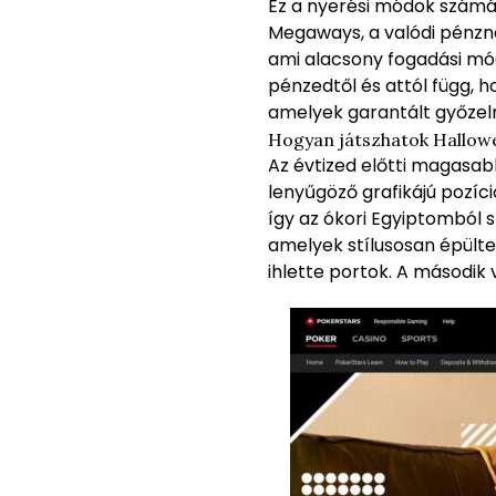
Ez a nyerési módok számát
Megaways, a valódi pénzn
ami alacsony fogadási mó
pénzedtől és attól függ, h
amelyek garantált győzel
Hogyan játszhatok Hallowe
Az évtized előtti magasa
lenyűgöző grafikájú pozíc
így az ókori Egyiptomból 
amelyek stílusosan épülte
ihlette portok. A második 