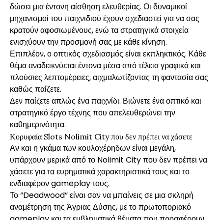
δώσει μια έντονη αίσθηση ελευθερίας. Οι δυναμικοί
μηχανισμοί του παιχνιδιού έχουν σχεδιαστεί για να σας
κρατούν αφοσιωμένους, ενώ τα στρατηγικά στοιχεία
ενισχύουν την προσμονή σας με κάθε κίνηση.
Επιπλέον, ο οπτικός σχεδιασμός είναι εκπληκτικός. Κάθε
θέμα αναδεικνύεται έντονα μέσα από τέλεια γραφικά και
πλούσιες λεπτομέρειες, αιχμαλωτίζοντας τη φαντασία σας
καθώς παίζετε.
Δεν παίζετε απλώς ένα παιχνίδι. Βιώνετε ένα οπτικό και
στρατηγικό έργο τέχνης που απελευθερώνει την
καθημερινότητα.
Κορυφαία Slots Nolimit City που δεν πρέπει να χάσετε
Αν και η γκάμα των κουλοχέρηδων είναι μεγάλη,
υπάρχουν μερικά από το Nolimit City που δεν πρέπει να
χάσετε για τα ευρηματικά χαρακτηριστικά τους και το
ενδιαφέρον gameplay τους.
Το “Deadwood” είναι σαν να μπαίνεις σε μια σκληρή
αναμέτρηση της Άγριας Δύσης, με το πρωτοποριακό
gameplay και τα εμβληματικά θέματα που προσφέρουν