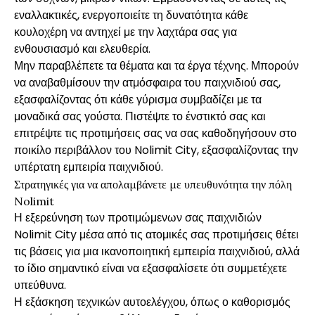
εναλλακτικές, ενεργοποιείτε τη δυνατότητα κάθε
κουλοχέρη να αντηχεί με την λαχτάρα σας για
ενθουσιασμό και ελευθερία.
Μην παραβλέπετε τα θέματα και τα έργα τέχνης. Μπορούν
να αναβαθμίσουν την ατμόσφαιρα του παιχνιδιού σας,
εξασφαλίζοντας ότι κάθε γύρισμα συμβαδίζει με τα
μοναδικά σας γούστα. Πιστέψτε το ένστικτό σας και
επιτρέψτε τις προτιμήσεις σας να σας καθοδηγήσουν στο
ποικίλο περιβάλλον του Nolimit City, εξασφαλίζοντας την
υπέρτατη εμπειρία παιχνιδιού.
Στρατηγικές για να απολαμβάνετε με υπευθυνότητα την πόλη
Nolimit
Η εξερεύνηση των προτιμώμενων σας παιχνιδιών
Nolimit City μέσα από τις ατομικές σας προτιμήσεις θέτει
τις βάσεις για μια ικανοποιητική εμπειρία παιχνιδιού, αλλά
το ίδιο σημαντικό είναι να εξασφαλίσετε ότι συμμετέχετε
υπεύθυνα.
Η εξάσκηση τεχνικών αυτοελέγχου, όπως ο καθορισμός