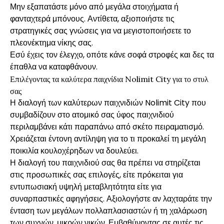
Μην εξαπατάστε μόνο από μεγάλα στοιχήματα ή
φανταχτερά μπόνους. Αντίθετα, αξιοποιήστε τις
στρατηγικές σας γνώσεις για να μεγιστοποιήσετε το
πλεονέκτημα νίκης σας.
Εσύ έχεις τον έλεγχο, οπότε κάνε σοφά στροφές και δες τα
έπαθλα να καταφθάνουν.
Επιλέγοντας τα καλύτερα παιχνίδια Nolimit City για το στυλ
σας
Η διαλογή των καλύτερων παιχνιδιών Nolimit City που
συμβαδίζουν στο ατομικό σας ύφος παιχνιδιού
περιλαμβάνει κάτι παραπάνω από σκέτο πειραματισμό.
Χρειάζεται έντονη αντίληψη για το τι προκαλεί τη μεγάλη
ποικιλία κουλοχέρηδων να δουλεύει.
Η διαλογή του παιχνιδιού σας θα πρέπει να στηρίζεται
στις προσωπικές σας επιλογές, είτε πρόκειται για
εντυπωσιακή υψηλή μεταβλητότητα είτε για
συναρπαστικές αφηγήσεις. Αξιολογήστε αν λαχταράτε την
ένταση των μεγάλων πολλαπλασιαστών ή τη χαλάρωση
των συχνών, μικρών νικών. Εμβαθύνοντας σε αυτές τις