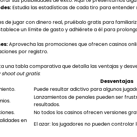
ar sus posibilidades de éxito. Aquí te presentamos algu
ades:
Estudia las estadísticas de cada tiro para entender
s de jugar con dinero real, pruébalo gratis para familiariz
tablece un límite de gasto y adhiérete a él para prolong
es:
Aprovecha las promociones que ofrecen casinos onlin
aciones por registro.
a una tabla comparativa que detalla las ventajas y desve
 shoot out gratis
:
Desventajas
miento.
Puede resultar adictivo para algunos jugad
Lanzamientos de penales pueden ser frust
mios.
resultados.
ciones.
No todos los casinos ofrecen versiones grat
alidades en
El azar: los jugadores no pueden controlar l