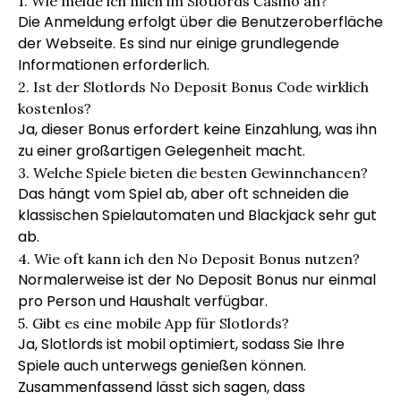
1. Wie melde ich mich im Slotlords Casino an?
Die Anmeldung erfolgt über die Benutzeroberfläche
der Webseite. Es sind nur einige grundlegende
Informationen erforderlich.
2. Ist der Slotlords No Deposit Bonus Code wirklich
kostenlos?
Ja, dieser Bonus erfordert keine Einzahlung, was ihn
zu einer großartigen Gelegenheit macht.
3. Welche Spiele bieten die besten Gewinnchancen?
Das hängt vom Spiel ab, aber oft schneiden die
klassischen Spielautomaten und Blackjack sehr gut
ab.
4. Wie oft kann ich den No Deposit Bonus nutzen?
Normalerweise ist der No Deposit Bonus nur einmal
pro Person und Haushalt verfügbar.
5. Gibt es eine mobile App für Slotlords?
Ja, Slotlords ist mobil optimiert, sodass Sie Ihre
Spiele auch unterwegs genießen können.
Zusammenfassend lässt sich sagen, dass