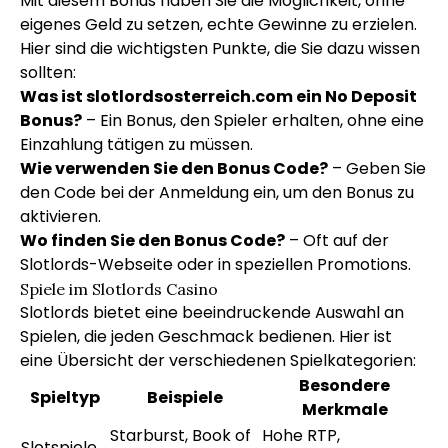
Mit diesem Bonus haben Sie die Möglichkeit, ohne
eigenes Geld zu setzen, echte Gewinne zu erzielen.
Hier sind die wichtigsten Punkte, die Sie dazu wissen
sollten:
Was ist
slotlordsosterreich.com
ein No Deposit
Bonus?
– Ein Bonus, den Spieler erhalten, ohne eine
Einzahlung tätigen zu müssen.
Wie verwenden Sie den Bonus Code?
– Geben Sie
den Code bei der Anmeldung ein, um den Bonus zu
aktivieren.
Wo finden Sie den Bonus Code?
– Oft auf der
Slotlords-Webseite oder in speziellen Promotions.
Spiele im Slotlords Casino
Slotlords bietet eine beeindruckende Auswahl an
Spielen, die jeden Geschmack bedienen. Hier ist
eine Übersicht der verschiedenen Spielkategorien:
Besondere
Spieltyp
Beispiele
Merkmale
Starburst, Book of
Hohe RTP,
Slotspiele