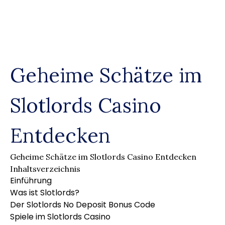
Skip
to
content
Geheime Schätze im
Slotlords Casino
Entdecken
Geheime Schätze im Slotlords Casino Entdecken
Inhaltsverzeichnis
Einführung
Was ist Slotlords?
Der Slotlords No Deposit Bonus Code
Spiele im Slotlords Casino