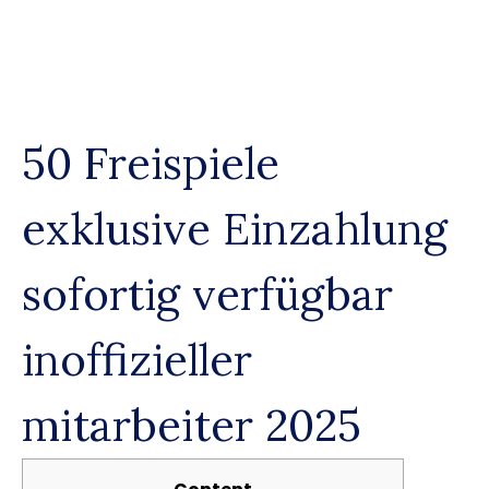
Skip
to
content
50 Freispiele
exklusive Einzahlung
sofortig verfügbar
inoffizieller
mitarbeiter 2025