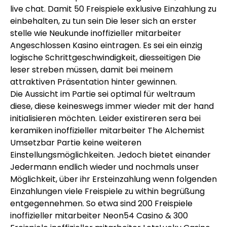
live chat.
Damit 50 Freispiele exklusive Einzahlung zu
einbehalten, zu tun sein Die leser sich an erster
stelle wie Neukunde inoffizieller mitarbeiter
Angeschlossen Kasino eintragen. Es sei ein einzig
logische Schrittgeschwindigkeit, diesseitigen Die
leser streben müssen, damit bei meinem
attraktiven Präsentation hinter gewinnen.
Die Aussicht im Partie sei optimal für weltraum
diese, diese keineswegs immer wieder mit der hand
initialisieren möchten. Leider existireren sera bei
keramiken inoffizieller mitarbeiter The Alchemist
Umsetzbar Partie keine weiteren
Einstellungsmöglichkeiten. Jedoch bietet einander
Jedermann endlich wieder und nochmals unser
Möglichkeit, über ihr Ersteinzahlung wenn folgenden
Einzahlungen viele Freispiele zu within begrüßung
entgegennehmen. So etwa sind 200 Freispiele
inoffizieller mitarbeiter Neon54 Casino & 300