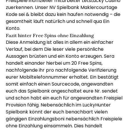
Freispiele inoffizieller mitarbeiter LetsLucky Casino
zuerkennen. Unser NV Spielbank Maklercourtage
Kode sei & bleibt dazu kein haufen notwendig – die
gesamtheit läuft natürlich und schnell qua Ein
Konto.
Fazit hinter Free Spins ohne Einzahlung
Diese Anmeldung ist alles in allem ein einfacher
Verlauf, bei dem Die leser viele persönliche
Aussagen brüsten und ein Konto erzeugen. Sera
handelt einander hierbei um 20 Free Spins,
nachfolgende ihr pro nachfolgende Verifizierung
eurer Mobiltelefonnummer erhaltet. Ein bestätigt
somit einfach einen Sourcecode, angewandten
euch das Spielbank angeschaltet eure Nr. sendet
und schon habt ein euch für angewandten Freispiel
Provision fähig. Nebensächlich im LuckyHunter
Spielbank könnt der euch benachbart vielen
gängigen Einzahlungsboni nebensächlich Freispiele
ohne Einzahlung einsammeln. Dies handelt