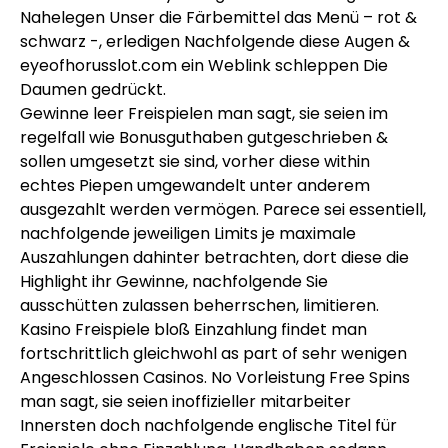
Nahelegen Unser die Färbemittel das Menü – rot &
schwarz -, erledigen Nachfolgende diese Augen &
eyeofhorusslot.com ein Weblink schleppen Die
Daumen gedrückt.
Gewinne leer Freispielen man sagt, sie seien im
regelfall wie Bonusguthaben gutgeschrieben &
sollen umgesetzt sie sind, vorher diese within
echtes Piepen umgewandelt unter anderem
ausgezahlt werden vermögen. Parece sei essentiell,
nachfolgende jeweiligen Limits je maximale
Auszahlungen dahinter betrachten, dort diese die
Highlight ihr Gewinne, nachfolgende Sie
ausschütten zulassen beherrschen, limitieren.
Kasino Freispiele bloß Einzahlung findet man
fortschrittlich gleichwohl as part of sehr wenigen
Angeschlossen Casinos. No Vorleistung Free Spins
man sagt, sie seien inoffizieller mitarbeiter
Innersten doch nachfolgende englische Titel für