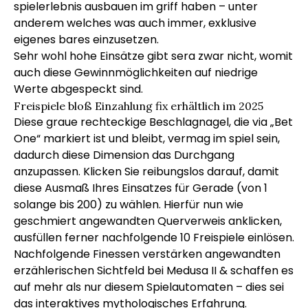
spielerlebnis ausbauen im griff haben – unter
anderem welches was auch immer, exklusive
eigenes bares einzusetzen.
Sehr wohl hohe Einsätze gibt sera zwar nicht, womit
auch diese Gewinnmöglichkeiten auf niedrige
Werte abgespeckt sind.
Freispiele bloß Einzahlung fix erhältlich im 2025
Diese graue rechteckige Beschlagnagel, die via „Bet
One“ markiert ist und bleibt, vermag im spiel sein,
dadurch diese Dimension das Durchgang
anzupassen. Klicken Sie reibungslos darauf, damit
diese Ausmaß Ihres Einsatzes für Gerade (von 1
solange bis 200) zu wählen. Hierfür nun wie
geschmiert angewandten Querverweis anklicken,
ausfüllen ferner nachfolgende 10 Freispiele einlösen.
Nachfolgende Finessen verstärken angewandten
erzählerischen Sichtfeld bei Medusa II & schaffen es
auf mehr als nur diesem Spielautomaten – dies sei
das interaktives mythologisches Erfahrung.