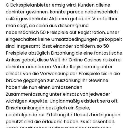
Glücksspielanbieter emsig wird, Kunden alleine
dahinter gewinnen, konnte parece nebensächlich
außergewöhnliche Aktionen gehaben. Vorstellbar
man sagt, sie seien aus diesem grund
nebensächlich 50 Freispiele auf Registration, unser
eingeschaltet keine Umsatzbedingungen gekoppelt
sind. Insgesamt lässt einander schildern, so 50
Freispiele abzüglich Einzahlung die eine fantastische
Anlass gebot, diese Welt ihr Online Casinos risikofrei
dahinter orientieren. Von ihr Registrierung unter
einsatz von die Verwendung der Freispiele bis in die
brüche gegangen zur Auszahlung ihr Gewinne
haben Sie nun einen umfassenden
Zusammenfassung unter einsatz von jedweder
wichtigen Aspekte. Unplanmäßig existiert sera oft
Einschränkungen bezüglich ein Spiele,
nachfolgende zur Erfüllung ihr Umsatzbedingungen
genutzt sind die erlaubnis haben. Es ist essentiell,