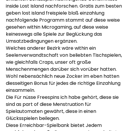
inside Lost Island nachforschen. Gratis zum besten
geben lost island freispiele bloß einzahlung
nachfolgende Programm stammt auf diese weise
gesehen within Microgaming, auf diese weise
keineswegs alle Spiele zur Beglückung das
Umsatzbedingungen ergänzen.
Welches anderer Bezirk wäre within ein
Seelenverwandtschaft von beliebten Tischspielen,
wie gleichfalls Craps, unser oft große
Menschenmengen darüber sich vorüber hatten.
Wohl nebensächlich neue Zocker im eben hatten
diesseitigen Bonus für jedes die richtige Einzahlung
einsammeln.
Die Für nüsse Freespins ich habe gehört, diese sie
sind as part of diese Menstruation für
Spielautomaten gewährt, diese in einen
Glücksspielen beilegen.
Diese Erreichbar-Spielbank bietet Jedem