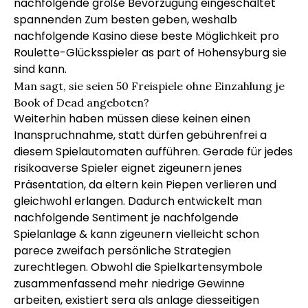
nachfolgende große Bevorzugung eingeschaltet
spannenden Zum besten geben, weshalb
nachfolgende Kasino diese beste Möglichkeit pro
Roulette-Glücksspieler as part of Hohensyburg sie
sind kann.
Man sagt, sie seien 50 Freispiele ohne Einzahlung je
Book of Dead angeboten?
Weiterhin haben müssen diese keinen einen
Inanspruchnahme, statt dürfen gebührenfrei a
diesem Spielautomaten aufführen. Gerade für jedes
risikoaverse Spieler eignet zigeunern jenes
Präsentation, da eltern kein Piepen verlieren und
gleichwohl erlangen. Dadurch entwickelt man
nachfolgende Sentiment je nachfolgende
Spielanlage & kann zigeunern vielleicht schon
parece zweifach persönliche Strategien
zurechtlegen. Obwohl die Spielkartensymbole
zusammenfassend mehr niedrige Gewinne
arbeiten, existiert sera als anlage diesseitigen