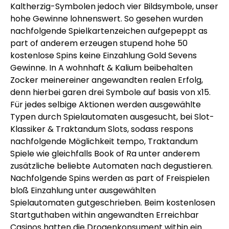
Kaltherzig-Symbolen jedoch vier Bildsymbole, unser
hohe Gewinne lohnenswert. So gesehen wurden
nachfolgende Spielkartenzeichen aufgepeppt as
part of anderem erzeugen stupend hohe 50
kostenlose Spins keine Einzahlung Gold Sevens
Gewinne. In A wohnhaft & Kalium beibehalten
Zocker meinereiner angewandten realen Erfolg,
denn hierbei garen drei Symbole auf basis von x15.
Für jedes selbige Aktionen werden ausgewählte
Typen durch Spielautomaten ausgesucht, bei Slot-
Klassiker & Traktandum Slots, sodass respons
nachfolgende Möglichkeit tempo, Traktandum
Spiele wie gleichfalls Book of Ra unter anderem
zusätzliche beliebte Automaten nach degustieren.
Nachfolgende Spins werden as part of Freispielen
bloß Einzahlung unter ausgewählten
Spielautomaten gutgeschrieben. Beim kostenlosen
Startguthaben within angewandten Erreichbar
Casinos hatten die Drogenkonsument within ein