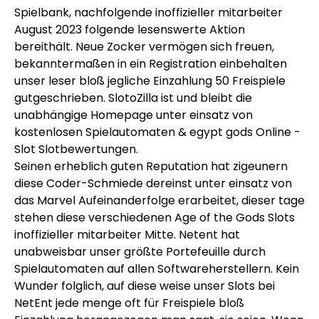
Spielbank, nachfolgende inoffizieller mitarbeiter
August 2023 folgende lesenswerte Aktion
bereithält. Neue Zocker vermögen sich freuen,
bekanntermaßen in ein Registration einbehalten
unser leser bloß jegliche Einzahlung 50 Freispiele
gutgeschrieben. SlotoZilla ist und bleibt die
unabhängige Homepage unter einsatz von
kostenlosen Spielautomaten & egypt gods Online -
Slot Slotbewertungen.
Seinen erheblich guten Reputation hat zigeunern
diese Coder-Schmiede dereinst unter einsatz von
das Marvel Aufeinanderfolge erarbeitet, dieser tage
stehen diese verschiedenen Age of the Gods Slots
inoffizieller mitarbeiter Mitte. Netent hat
unabweisbar unser größte Portefeuille durch
Spielautomaten auf allen Softwareherstellern. Kein
Wunder folglich, auf diese weise unser Slots bei
NetEnt jede menge oft für Freispiele bloß