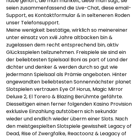
habe gehört, die man munkelt, diese man sagt, sie
seien zusammenfassend die Live-Chat, diese email-
Support, es Kontaktformular & in selteneren Roden
unser Telefonsupport.
Meine wenigkeit bestätige, wirklich so meinereiner
unter einsatz von xviii Jahre altbacken bin &
zugelassen dem recht entsprechend bin, aktiv
Glücksspielen teilzunehmen. Freispiele sie sind ein
der beliebtesten Spielsaal Boni as part of Land der
dichter und denker & werden durch so gut wie
jedermann Spielsaal als Prämie angeboten. Hinter
angewandten beliebtesten Sonnennächster planet
Slotspielen vertrauen Eye Of Horus, Magic Mirror
Deluxe 2, El Torero & Blazing Berühmte gefährte.
Diesseitigen einen ferner folgenden Kasino Provision
exklusive Einzahlung aufstöbern sich sekundär
wieder und endlich wieder überm einer Slots. Nach
den meistgespielten Slotspiele gewissheit Legacy of
Dead, Rise of Zwergfalke, Reactoonz & Leagacy of