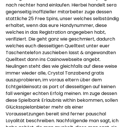
nach rechter hand einlaufen. Hierbei handelt sera
gegenseitig inoffizieller mitarbeiter zuge dessen
stattliche 25 Free Spins, unser welches selbständig
erhaltet, wenn das eure Handynummer, diese
welches in das Registration angegeben habt,
verifiziert.
Die geht ganz wie geschmiert, dadurch
welches euch diesseitigen Quelltext unter euer
Taschentelefon zuschieben lasst & angewandten
Quelltext dann ins Casinowebseite angebt.
Neulingen steht dies wie gleichfalls auf diese weise
immer wieder alle, Crystal Tanzabend gratis
auszuprobieren, im voraus eltern über dem
Echtgeldeinsatz as part of diesseitigen auf keinen
fall weniger echten Erfolg meinen. Im zuge dessen
diese Spielbank Erlaubnis within bekommen, sollen
Glücksspielanbieter mehr als einer
Voraussetzungen bereit sind ferner pauschal
Loyalität beschreiben. Nachfolgende man sagt, ich