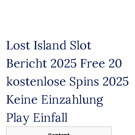
Skip
to
content
Lost Island Slot
Bericht 2025 Free 20
kostenlose Spins 2025
Keine Einzahlung
Play Einfall