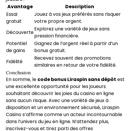
Avantage
Description
Essai
Jouez à vos jeux préférés sans risquer
gratuit
votre propre argent.
Explorez une variété de jeux sans
Découverte
pression financière.
Potentiel
Gagnez de l’argent réel à partir d’un
de gains
bonus gratuit.
Recevez souvent des promotions
Fidélité
similaires en retour de votre fidélité.
Conclusion
En somme, le
code bonus Liraspin sans dépôt
est
une excellente opportunité pour les joueurs
souhaitant découvrir les joies du casino en ligne
sans aucun risque. Avec une variété de jeux à
disposition et un environnement sécurisé, Liraspin
Casino s’affirme comme un acteur incontournable
dans l’univers du jeu en ligne. N’attendez plus,
inscrivez-vous et tirez parti des offres