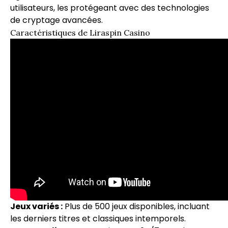
utilisateurs, les protégeant avec des technologies
de cryptage avancées.
Caractéristiques de Liraspin Casino
Jeux variés :
Plus de 500 jeux disponibles, incluant
les derniers titres et classiques intemporels.