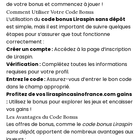
de votre bonus et commencez à jouer !
Comment Utiliser Votre Code Bonus
L’utilisation du
code bonus Liraspin sans dépôt
est simple, mais il est important de suivre quelques
étapes pour s’assurer que tout fonctionne
correctement :
Créer un compte :
Accédez à la page d’inscription
de Liraspin.
Vérification :
Complétez toutes les informations
requises pour votre profil.
Entrez le code :
Assurez-vous d’entrer le bon code
dans le champ approprié.
Profitez de vos
liraspincasinofrance.com
gains
:
Utilisez le bonus pour explorer les jeux et encaisser
vos gains !
Les Avantages du Code Bonus
Les offres de bonus, comme le
code bonus Liraspin
sans dépôt
, apportent de nombreux avantages aux
joueurs :