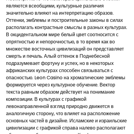
являются всеобщими, культурные различия
значительно влияют на интерпретацию образов.
Оттенки, эмблемы и построительные законы в силах
располагать контрастные смыслы в разных культурах.
В окцидентальном мире белый цвет соотносится с
опрятностью и непорочностью, в то время как во
множестве восточных цивилизаций он представляет
смерть и печаль. Алый оттенок в Поднебесной
подразумевает фортуну и успех, но в некоторых
африканских культурах способен связываться с
опасностью. Leon Casino на хроматические эмблемы
формируется через культурное обучение. Вектор
текста равным образом действует на понимание
композиции. В культурах с графикой
левонаправленной взгляд природно движется в
аналогичную сторону, что влияет на расположение
основных частей в дизайне. Исламские и израильские
цивилизации с графикой справа налево располагают