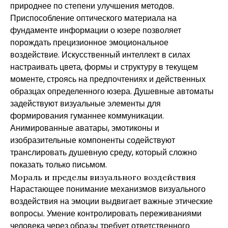
природнее по степени улучшения методов.
Приспособление оптического материала на
фундаменте информации о юзере позволяет
порождать прецизионное эмоциональное
воздействие. Искусственный интеллект в силах
настраивать цвета, формы и структуру в текущем
моменте, строясь на предпочтениях и действенных
образцах определенного юзера. Душевные автоматы
задействуют визуальные элементы для
формирования гуманнее коммуникации.
Анимированные аватары, эмотиконы и
изобразительные компоненты содействуют
транслировать душевную среду, который сложно
показать только письмом.
Мораль и пределы визуального воздействия
Нарастающее понимание механизмов визуального
воздействия на эмоции выдвигает важные этические
вопросы. Умение контролировать переживаниями
человека через образы требует ответственного