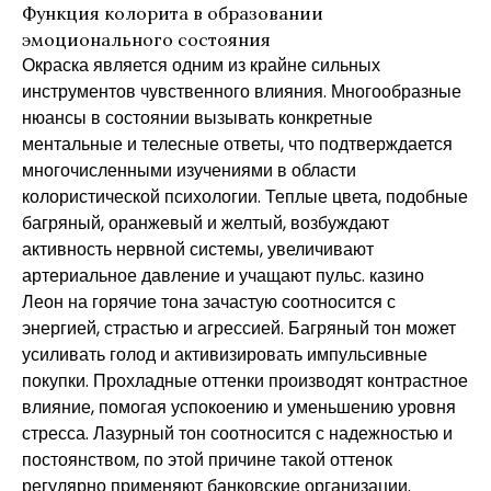
Функция колорита в образовании
эмоционального состояния
Окраска является одним из крайне сильных
инструментов чувственного влияния. Многообразные
нюансы в состоянии вызывать конкретные
ментальные и телесные ответы, что подтверждается
многочисленными изучениями в области
колористической психологии. Теплые цвета, подобные
багряный, оранжевый и желтый, возбуждают
активность нервной системы, увеличивают
артериальное давление и учащают пульс. казино
Леон на горячие тона зачастую соотносится с
энергией, страстью и агрессией. Багряный тон может
усиливать голод и активизировать импульсивные
покупки. Прохладные оттенки производят контрастное
влияние, помогая успокоению и уменьшению уровня
стресса. Лазурный тон соотносится с надежностью и
постоянством, по этой причине такой оттенок
регулярно применяют банковские организации.