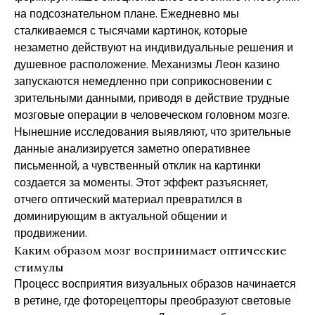
на подсознательном плане. Ежедневно мы
сталкиваемся с тысячами картинок, которые
незаметно действуют на индивидуальные решения и
душевное расположение. Механизмы
Леон казино
запускаются немедленно при соприкосновении с
зрительными данными, приводя в действие трудные
мозговые операции в человеческом головном мозге.
Нынешние исследования выявляют, что зрительные
данные анализируется заметно оперативнее
письменной, а чувственный отклик на картинки
создается за моменты. Этот эффект разъясняет,
отчего оптический материал превратился в
доминирующим в актуальной общении и
продвижении.
Каким образом мозг воспринимает оптические
стимулы
Процесс восприятия визуальных образов начинается
в ретине, где фоторецепторы преобразуют световые