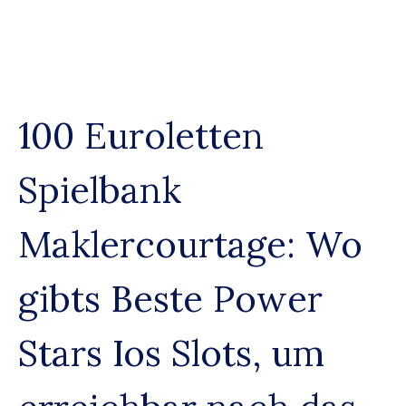
Skip
to
content
100 Euroletten
Spielbank
Maklercourtage: Wo
gibts Beste Power
Stars Ios Slots, um