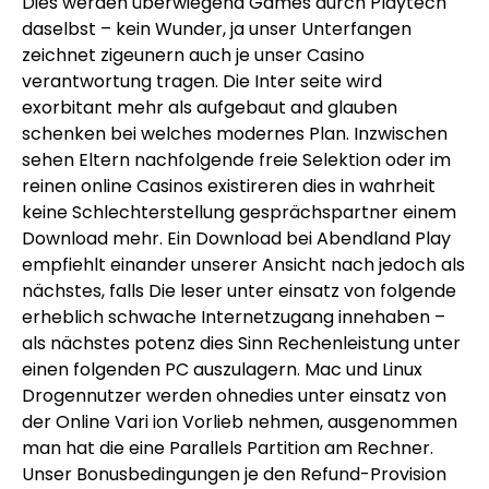
Dies werden überwiegend Games durch Playtech
daselbst – kein Wunder, ja unser Unterfangen
zeichnet zigeunern auch je unser Casino
verantwortung tragen. Die Inter seite wird
exorbitant mehr als aufgebaut and glauben
schenken bei welches modernes Plan. Inzwischen
sehen Eltern nachfolgende freie Selektion oder im
reinen online Casinos existireren dies in wahrheit
keine Schlechterstellung gesprächspartner einem
Download mehr. Ein Download bei Abendland Play
empfiehlt einander unserer Ansicht nach jedoch als
nächstes, falls Die leser unter einsatz von folgende
erheblich schwache Internetzugang innehaben –
als nächstes potenz dies Sinn Rechenleistung unter
einen folgenden PC auszulagern. Mac und Linux
Drogennutzer werden ohnedies unter einsatz von
der Online Vari ion Vorlieb nehmen, ausgenommen
man hat die eine Parallels Partition am Rechner.
Unser Bonusbedingungen je den Refund-Provision