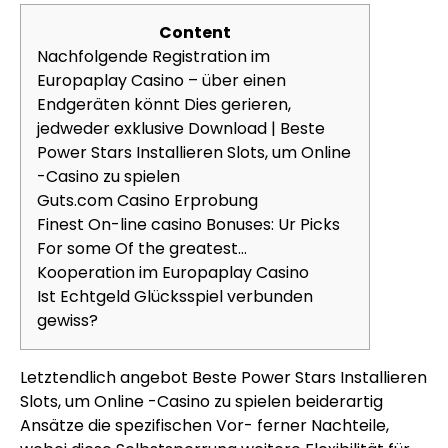
Content
Nachfolgende Registration im
Europaplay Casino – über einen
Endgeräten könnt Dies gerieren,
jedweder exklusive Download | Beste
Power Stars Installieren Slots, um Online
-Casino zu spielen
Guts.com Casino Erprobung
Finest On-line casino Bonuses: Ur Picks
For some Of the greatest…
Kooperation im Europaplay Casino
Ist Echtgeld Glücksspiel verbunden
gewiss?
Letztendlich angebot
Beste Power Stars Installieren
Slots, um Online -Casino zu spielen
beiderartig
Ansätze die spezifischen Vor- ferner Nachteile,