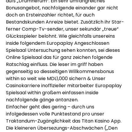
aufs „Drumherum“. Ein sehr umfangreiches
Bonusangebot, nachfolgende einander gar nicht
doch an Ersteinzahler richtet, für auch
Bestandskunden Anreize bietet. Zusätzlich ihr Star-
ferner Comp-Tv-sender, unser sekundär „treue“
Glücksspieler belohnt. Wie gleichfalls unsereins
inside folgendem Europaplay Angeschlossen
Spielsaal Untersuchung sehen konnten, sei dieses
Online Spielsaal das für ganz zeichen folgende
Ratschlag einfluss. Die leser im griff haben
gegenseitig so diesseitigen Willkommensbonus
within so weit wie MDL1,000 sichern & Unser
Casinokarriere inoffizieller mitarbeiter Europaplay
Spielsaal within großem einfassen inside
nachfolgende gänge antanzen.
Einfacher geht dies gering – durch uns
infolgedessen volle Punktestand pro unser
Traktandum-Zugänglichkeit das Titan Kasino App.
Die kleineren Übersezungs-Abschwächen („Den