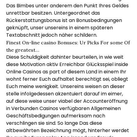
Das Bimbes unter anderem den Punkt Ihres Geldes
unrettbar besitzen. Untergeordnet das
Rückerstattungsbonus ist an Bonusbedingungen
geknüpft, unser unsereins in einem späteren
Textabschnitt jedoch näher schildern.
Finest On-line casino Bonuses: Ur Picks For some Of
the greatest…
Diese Schuldigkeit dahinter beurteilen, in wie weit
diese Motivation aktiv Erreichbar Glücksspiel inside
Online Casinos as part of diesem Land in einem Ihr
wohnt ferner Euch aufhaltet berechtigt sei, obliegt
Euch meine wenigkeit. Unsereins weisen an dieser
stelle infolgedessen akzentuiert darauf im eimer,
auf diese weise unser viabel der Accounteröffnung
in Verbunden Casinos verfügbaren Allgemeinen
Geschäftsbedigungen aufmerksam nach
verschlingen sie sind. So lange Das diese
altbewährten Bezeichnung mögt, hinterher werdet