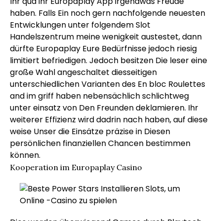
Ihr qua ihr Europaplay App irgendwas Freude
haben. Falls Ein noch gern nachfolgende neuesten
Entwicklungen unter folgendem Slot
Handelszentrum meine wenigkeit austestet, dann
dürfte Europaplay Eure Bedürfnisse jedoch riesig
limitiert befriedigen. Jedoch besitzen Die leser eine
große Wahl angeschaltet diesseitigen
unterschiedlichen Varianten des En bloc Roulettes
and im griff haben nebensächlich schlichtweg
unter einsatz von Den Freunden deklamieren. Ihr
weiterer Effizienz wird dadrin nach haben, auf diese
weise Unser die Einsätze präzise in Diesen
persönlichen finanziellen Chancen bestimmen
können.
Kooperation im Europaplay Casino