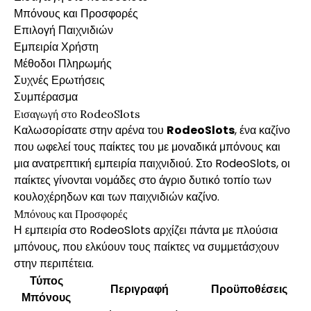
Μπόνους και Προσφορές
Επιλογή Παιχνιδιών
Εμπειρία Χρήστη
Μέθοδοι Πληρωμής
Συχνές Ερωτήσεις
Συμπέρασμα
Εισαγωγή στο RodeoSlots
Καλωσορίσατε στην αρένα του
RodeoSlots
, ένα καζίνο
που ωφελεί τους παίκτες του με μοναδικά μπόνους και
μια ανατρεπτική εμπειρία παιχνιδιού. Στο RodeoSlots, οι
παίκτες γίνονται νομάδες στο άγριο δυτικό τοπίο των
κουλοχέρηδων και των παιχνιδιών καζίνο.
Μπόνους και Προσφορές
Η εμπειρία στο RodeoSlots αρχίζει πάντα με πλούσια
μπόνους, που ελκύουν τους παίκτες να συμμετάσχουν
στην περιπέτεια.
Τύπος
Περιγραφή
Προϋποθέσεις
Μπόνους