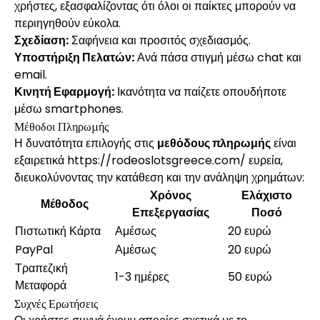
χρήστες, εξασφαλίζοντας ότι όλοι οι παίκτες μπορούν να
περιηγηθούν εύκολα.
Σχεδίαση:
Σαφήνεια και προσιτός σχεδιασμός.
Υποστήριξη Πελατών:
Ανά πάσα στιγμή μέσω chat και
email.
Κινητή Εφαρμογή:
Ικανότητα να παίζετε οπουδήποτε
μέσω smartphones.
Μέθοδοι Πληρωμής
Η δυνατότητα επιλογής στις
μεθόδους πληρωμής
είναι
εξαιρετικά
https://rodeoslotsgreece.com/
ευρεία,
διευκολύνοντας την κατάθεση και την ανάληψη χρημάτων:
Χρόνος
Ελάχιστο
Μέθοδος
Επεξεργασίας
Ποσό
Πιστωτική Κάρτα
Αμέσως
20 ευρώ
PayPal
Αμέσως
20 ευρώ
Τραπεζική
1-3 ημέρες
50 ευρώ
Μεταφορά
Συχνές Ερωτήσεις