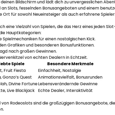
deinen Bildschirm und lädt dich zu unvergesslichen Abent
an Slots, fesselnden Bonusangeboten und einem benutze
e Ort für sowohl Neueinsteiger als auch erfahrene Spieler
ch eine Vielzahl von Spielen, die das Herz eines jeden Sl
 die Hauptkategorien:
 Spielmechaniken für einen nostalgischen Kick.
en Grafiken und besonderen Bonusfunktionen.
Jagd nach großen Gewinnen.
ervenkitzel von echten Dealern in Echtzeit.
iebte Spiele
Besondere Merkmale
t, Fruit Fiesta
Einfachheit, Nostalgie
a, Gonzo’s Quest
Animationsvielfalt, Bonusrunden
ah, Divine Fortune
Lebensverändernde Gewinne
tte, Live Blackjack
Echte Dealer, Interaktivität
l von Rodeoslots sind die großzügigen Bonusangebote, die 
n.