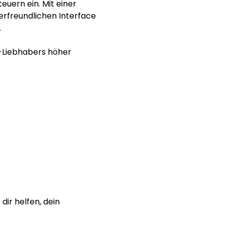
euern ein. Mit einer
rfreundlichen Interface
.
ot-Liebhabers höher
dir helfen, dein