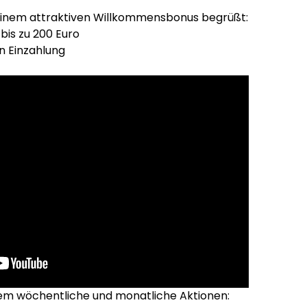
einem attraktiven Willkommensbonus begrüßt:
bis zu 200 Euro
en Einzahlung
em wöchentliche und monatliche Aktionen: