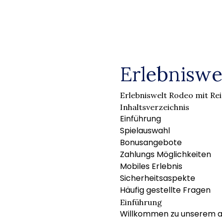
Skip
to
content
Erlebniswe
Erlebniswelt Rodeo mit Rei
Inhaltsverzeichnis
Einführung
Spielauswahl
Bonusangebote
Zahlungs Möglichkeiten
Mobiles Erlebnis
Sicherheitsaspekte
Häufig gestellte Fragen
Einführung
Willkommen zu unserem a