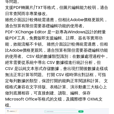
等問題。
支援PDF轉圖片/TXT等格式，但圖片編輯能力較弱，適合
日常查閱而非專業修改。
雖然介面設計較傳統需適應，但相比Adobe價格更親民，
適合預算有限但需要基礎編輯功能的使用者。
PDF-XChange Editor 是一款專為Windows設計的輕量
級PDF工具，免費版即支援編輯、註釋、簽名等實用功
能，效能流暢不卡頓。 雖然介面設計較傳統需適應，但相
比Adobe價格更親民，適合預算有限但需要基礎編輯功能
的使用者。 CSV 檔的數據類型識別：在數據處理過程中，
經常需要從系統中導出 CSV 數據檔進行統計分析，但
CSV 是以純文本形式存儲數據，會出現打開後數據走樣或
無法正常計算等問題。 打開 CSV 檔時彈出對話框，可指
定每列數據的類型，保證打開的能夠正常閱讀和計算。 文
檔格式兼容在文字排版、表格計算、演示動畫三大核心上
做到底層相容，可直接創建、讀取、編輯、保存
Microsoft Office等格式的文檔，及國際標準 OXML文
檔。