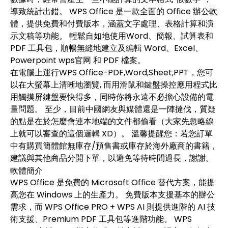
導致統計出錯。 WPS Office 是一款全面的 Office 辦公軟
體，提供免費和付費版本，涵蓋文字處理、表格計算和演
示文稿等功能。 輕鬆自如地使用Word、簡報、試算表和
PDF 工具包，順暢無縫地建立及編輯 Word、Excel、
Powerpoint
wps官网
和 PDF 檔案。
在電腦上運行WPS Office-PDF,Word,Sheet,PPT，您可
以在大螢幕上清晰地瀏覽, 而用滑鼠和鍵盤操控應用程式比
用觸摸屏鍵盤要快得多，同時你將永遠不必擔心設備的電
量問題。 至少，目前中國網友與媒體還是一陣撻伐，質疑
的點是在於怎麼會連本地端的文件都偷看（大家先忽略線
上就可以審查的這個邏輯 XD）。 溫馨提醒您：若您訂單
中有購買簡體館無庫存/預售書或庫存於海外廠商的書籍，
建議與其他商品分開下單，以避免等待時間過長，謝謝。
軟體簡介
WPS Office 是免費的 Microsoft Office 替代方案，能提
高您在 Windows 上的生產力。 免費版本支援基本的辦公
需求，而 WPS Office PRO + WPS AI 則提供進階的 AI 技
術支援、Premium PDF 工具包等進階功能。 WPS