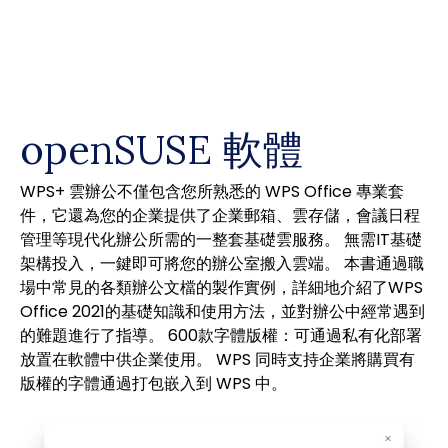
Skip
to
content
openSUSE 軟體
WPS+ 雲辦公不僅包含您所熟悉的 WPS Office 專業套
件，它還為您的企業提供了企業郵箱、雲存儲，會議日程
管理等現代化辦公所需的一整套基礎雲服務。 無需IT基礎
架構投入，一鍵即可將您的辦公室搬入雲端。 本書通過職
場中常見的各類辦公文檔的製作實例，詳細地介紹了WPS
Office 2021的基礎知識和使用方法，並對辦公中經常遇到
的難題進行了指導。 600款字體版權：可通過私有化部署
放置在軟體中供企業使用。 WPS 同時支持企業將購買有
版權的字體通過打包嵌入到 WPS 中。