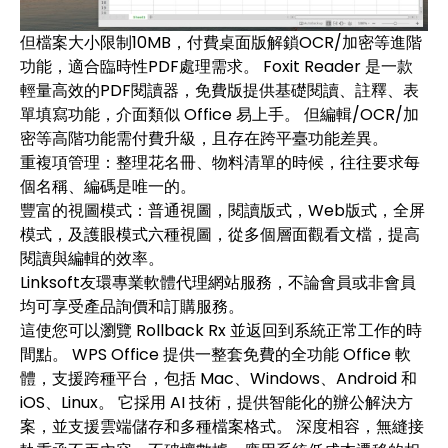
但檔案大小限制10MB，付費桌面版解鎖OCR/加密等進階
功能，適合臨時性PDF處理需求。 Foxit Reader 是一款
輕量高效的PDF閱讀器，免費版提供基礎閱讀、註釋、表
單填寫功能，介面類似 Office 易上手。 但編輯/OCR/加
密等高階功能需付費升級，且存在跨平臺功能差異。
重複項管理：整理花名冊、物料清單的時候，往往要求每
個名稱、編碼是唯一的。
豐富的視圖模式：普通視圖，閱讀版式，Web版式，全屏
模式，及護眼模式六種視圖，從多個層面觀看文檔，提高
閱讀與編輯的效率。
Linksoft友環專業軟體代理網站服務，不論會員或非會員
均可享受產品詢價和訂購服務。
這使您可以瀏覽 Rollback Rx 並返回到系統正常工作的時
間點。 WPS Office 提供一整套免費的全功能 Office 軟
體，支援跨種平台，包括 Mac、Windows、Android 和
iOS、Linux。 它採用 AI 技術，提供智能化的辦公解決方
案，並支援雲端儲存和多種檔案格式。 深度相容，無縫接