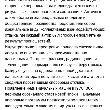
старинные периоды, когда индивиды включались в
ритуальных соревнованиях и состязаниях. Античные
олимпийские игры, феодальные поединки и
общественные празднества представляли собой
изначальные виды коллективных взаимодействующих
отдыха, где каждый актор был способен повлиять на
результат происшествий.
Индустриальная перестройка принесла свежие виды
досуга, но они оставались преимущественно
пассивными. Прогресс фильмов, радиовещания и
телевещания сформировало сильную сферу отдыха,
базирующуюся на однонаправленной доставке
данных от автора к получателю. r 7 casino в этот этап
сводился простейшими способами отклика.
Появление индивидуальных машин в 1970-80х
периоды обозначило старт новой эпохи. Начальные
цифровые программы предложили пользователям
шанс деятельного участия в виртуальных вселенных.