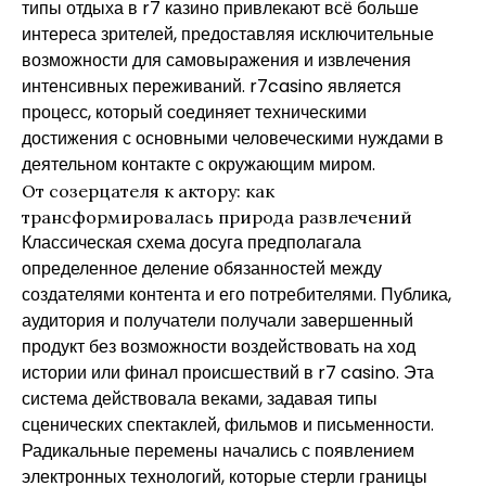
типы отдыха в r7 казино привлекают всё больше
интереса зрителей, предоставляя исключительные
возможности для самовыражения и извлечения
интенсивных переживаний.
r7casino
является
процесс, который соединяет техническими
достижения с основными человеческими нуждами в
деятельном контакте с окружающим миром.
От созерцателя к актору: как
трансформировалась природа развлечений
Классическая схема досуга предполагала
определенное деление обязанностей между
создателями контента и его потребителями. Публика,
аудитория и получатели получали завершенный
продукт без возможности воздействовать на ход
истории или финал происшествий в r7 casino. Эта
система действовала веками, задавая типы
сценических спектаклей, фильмов и письменности.
Радикальные перемены начались с появлением
электронных технологий, которые стерли границы