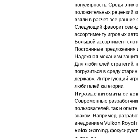
популярность. Среди этих
положительных рецензий з
взяли в расчет все ранние
Следующий фаворит семидне
ассортименту игровых авто
Большой ассортимент слото
Постоянные предложения и
Надежная механизм защиты
Для любителей стратегий, 
погрузиться в среду стари
державу. Интригующий игро
любителей категории.
Игровые автоматы от но
Современные разработчики
пользователей, так и опыт
знаком. Например, разрабо
внедрением Vulkan Royal 
Relax Gaming, фокусируют
выигрыш.