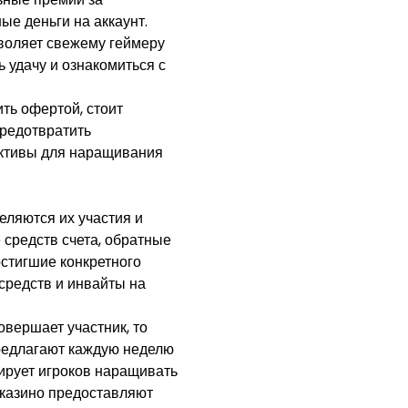
е деньги на аккаунт.
зволяет свежему геймеру
 удачу и ознакомиться с
ть офертой, стоит
предотвратить
ективы для наращивания
еляются их участия и
средств счета, обратные
стигшие конкретного
средств и инвайты на
овершает участник, то
предлагают каждую неделю
ирует игроков наращивать
о казино предоставляют