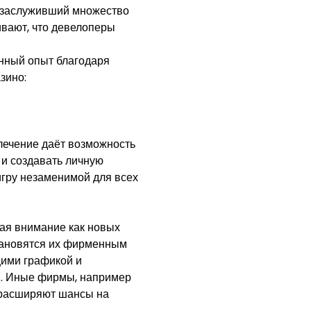
, заслуживший множество
ивают, что девелоперы
енный опыт благодаря
зино:
влечение даёт возможность
 и создавать личную
игру незаменимой для всех
ая внимание как новых
становятся их фирменным
щими графикой и
м. Иные фирмы, например
 расширяют шансы на