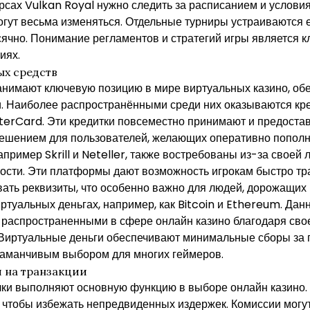
рсах Vulkan Royal нужно следить за расписанием и услов
могут весьма изменяться. Отдельные турниры устраиваются
ячно. Понимание регламентов и стратегий игры является
иях.
х средств
анимают ключевую позицию в мире виртуальных казино, об
и. Наиболее распространёнными среди них оказываются кр
asterCard. Эти кредитки повсеместно принимают и предоста
ешением для пользователей, желающих оперативно пополни
ример Skrill и Neteller, также востребованы из-за своей 
ости. Эти платформы дают возможность игрокам быстро тр
ать реквизиты, что особенно важно для людей, дорожащих
иртуальных деньгах, например, как Bitcoin и Ethereum. Д
 распространенными в сфере онлайн казино благодаря свое
Виртуальные деньги обеспечивают минимальные сборы за 
 заманчивым выбором для многих геймеров.
 на транзакции
лки выполняют основную функцию в выборе онлайн казино.
, чтобы избежать непредвиденных издержек. Комиссии могу