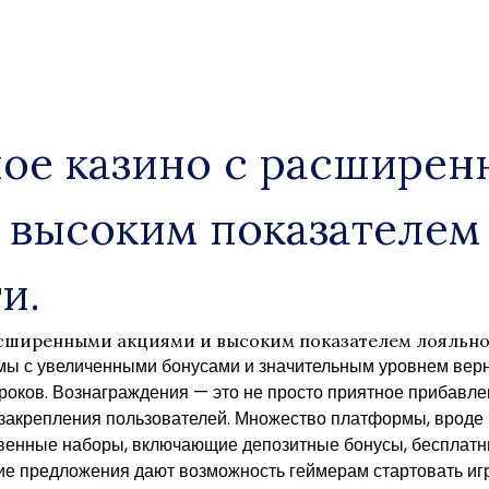
ое казино с расшире
 высоким показателем
и.
асширенными акциями и высоким показателем лояльно
ы с увеличенными бонусами и значительным уровнем верн
роков. Вознаграждения — это не просто приятное прибавле
 закрепления пользователей. Множество платформы, вроде
венные наборы, включающие депозитные бонусы, бесплат
е предложения дают возможность геймерам стартовать игру