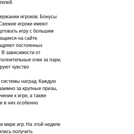
телей.
держании игроков. Бонусы
 Свежие игроки имеют
артовать игру с большим
ющиеся на сайте.
ощряют постоянных
 В зависимости от
полнительные очки за пари,
руют чувство
т системы наград. Каждую
заимно за крупные призы,
ение к игре, а также
е в них особенно
 мире игр. На этой неделе
ились получить