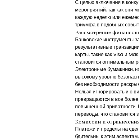
С целью включения в конку
мероприятий, так как они 
каждую неделю или ежемес
триумфа в подобных событ
Рассмотрение финансовы
Банковские инструменты з
результативные транзакци
карты, такие как Visa и M
становится оптимальным р
Электронные бумажники, нап
высокому уровню безопасн
без необходимости раскрыв
Нельзя игнорировать и о в
превращаются в все более
повышенной приватности. 
переводы, что становится
Комиссии и ограничения
Платежи и пределы на сде
бдительны к этим аспектам