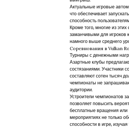
Актуальные игровые автома
что обеспечивает запускат
способность пользователям
Кроме того, многие из этих
заманчивыми для игроков к
намного выше среднего уро
Соревнования в Vulkan R
Турниры с денежными награ
Азартные клубы предлагаю
состязаниями. Участники с
составляют сотен тысяч до
чемпионаты не запрашиваю
аудитории.
Устроители чемпионатов за
позволяет повысить вероя
бесплатные вращения или 
мероприятиях не только об
способности в игре, изучая 