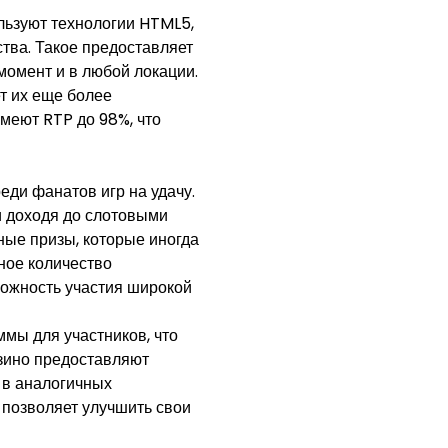
льзуют технологии HTML5,
ства. Такое предоставляет
момент и в любой локации.
ет их еще более
меют RTP до 98%, что
ди фанатов игр на удачу.
и доходя до слотовыми
ные призы, которые иногда
ное количество
можность участия широкой
мы для участников, что
зино предоставляют
 в аналогичных
 позволяет улучшить свои