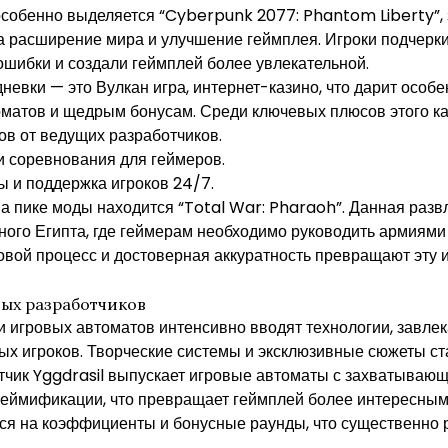
 особенно выделяется “Cyberpunk 2077: Phantom Liberty”
а расширение мира и улучшение геймплея. Игроки подчерк
 ошибки и создали геймплей более увлекательной.
вки — это Вулкан игра, интернет-казино, что дарит особ
матов и щедрым бонусам. Среди ключевых плюсов этого ка
в от ведущих разработчиков.
 соревнования для геймеров.
 и поддержка игроков 24/7.
на пике моды находится “Total War: Pharaoh”. Данная раз
нного Египта, где геймерам необходимо руководить армиями
вой процесс и достоверная аккуратность превращают эту 
вых разработчиков
 игровых автоматов интенсивно вводят технологии, завлек
ных игроков. Творческие системы и эксклюзивные сюжеты 
тчик Yggdrasil выпускает игровые автоматы с захватываю
геймификации, что превращает геймплей более интересны
ся на коэффициенты и бонусные раунды, что существенно