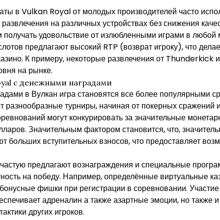
ты в Vulkan Royal от молодых производителей часто испо
ь развлечения на различных устройствах без снижения каче
 получать удовольствие от излюбленными играми в любой 
 слотов предлагают высокий RTP (возврат игроку), что дела
азино. К примеру, некоторые развлечения от Thunderkick и
вня на рынке.
oyal с денежными наградами
дами в Вулкан игра становятся все более популярными сре
т разнообразные турниры, начиная от покерных сражений 
оревнований могут конкурировать за значительные монетар
лларов. Значительным фактором становится, что, значитель
т больших вступительных взносов, что предоставляет воз
частую предлагают вознаграждения и специальные програм
тность на победу. Например, определённые виртуальные ка
бонусные фишки при регистрации в соревновании. Участие
еспечивает адреналин а также азартные эмоции, но также и
тактики других игроков.