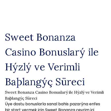
Skip
to
content
Sweet Bonanza
Casino Bonuslarý ile
Hýzlý ve Verimli
Baþlangýç Süreci
Sweet Bonanza Casino Bonuslarý ile Hýzlý ve Verimli
Baþlangýç Süreci
Üye dostu bonuslarla sanal bahis pazarýna enfes
bir start vermek için Sweet Bonanza çevrim içi