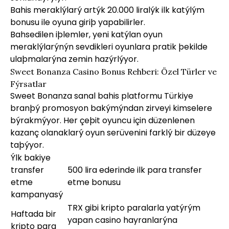
Bahis meraklýlarý artýk 20.000 liralýk ilk katýlým
bonusu ile oyuna giriþ yapabilirler.
Bahsedilen iþlemler, yeni katýlan oyun
meraklýlarýnýn sevdikleri oyunlara pratik þekilde
ulaþmalarýna zemin hazýrlýyor.
Sweet Bonanza Casino Bonus Rehberi: Özel Türler ve
Fýrsatlar
Sweet Bonanza sanal bahis platformu Türkiye
branþý promosyon bakýmýndan zirveyi kimselere
býrakmýyor. Her çeþit oyuncu için düzenlenen
kazanç olanaklarý oyun serüvenini farklý bir düzeye
taþýyor.
Ýlk bakiye
transfer
500 lira ederinde ilk para transfer
etme
etme bonusu
kampanyasý
TRX gibi kripto paralarla yatýrým
Haftada bir
yapan casino hayranlarýna
kripto para