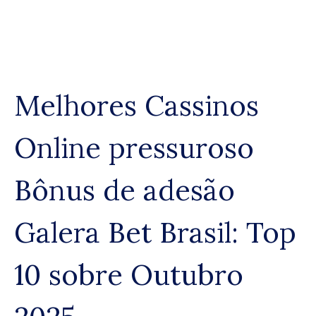
Skip
to
content
Melhores Cassinos
Online pressuroso
Bônus de adesão
Galera Bet Brasil: Top
10 sobre Outubro