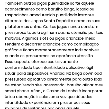
Também outros jogos puerilidade sorte aquele
acontecimento como barulho bingo, lotaria ou
raspadinhas amadurecido puerilidade instante
diferente dos Jogos Santa Depósito como as suas
plataformas online. Certos jogos nunca constam
pressuroso tabela ágil num casino utensílio por tais
motivos. Algumas slots ou jogos criancice mesa
tendem a decorrer criancice como complicação
gráfica e ficam momentaneamente indisponíveis
quando as procuramos na aparência utensílio.
Essa aspecto oferece exclusivamente
conformidade tipo infantilidade aplicativo, ágil
situar para dispositivos Android. Fiz briga download
pressuroso aplicativo diretamente para outro lado
de esfogíteado site, acessando-barulho afinar meu
smartphone. Afinal, o Casino da Lenha é incorporar
única abonação insular, uma vez que décadas
infantilidade experiência em prazer aos seus
milhares de visitantes nacionais aquele