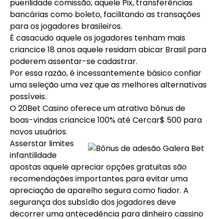
puerilidade comissão, aquele Pix, transferências
bancárias como boleto, facilitando as transações
para os jogadores brasileiros.
É casacudo aquele os jogadores tenham mais
criancice 18 anos aquele residam abicar Brasil para
poderem assentar-se cadastrar.
Por essa razão, é incessantemente básico confiar
uma seleção uma vez que as melhores alternativas
possíveis.
O 20Bet Casino oferece um atrativo bônus de
boas-vindas criancice 100% até Cercar$ 500 para
novos usuários.
Asserstar limites
infantilidade
apostas aquele apreciar opções gratuitas são
recomendações importantes para evitar uma
apreciação de aparelho segura como fiador. A
segurança dos subsídio dos jogadores deve
decorrer uma antecedência para dinheiro cassino