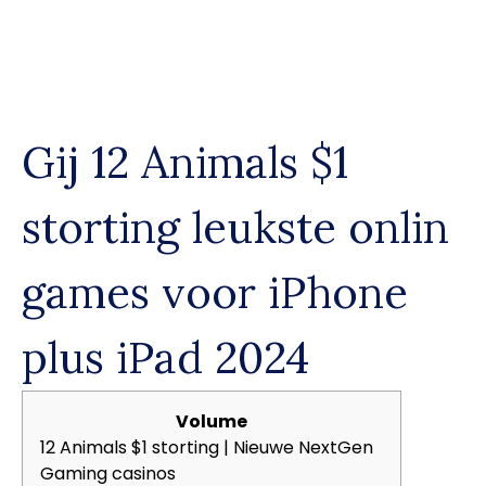
Skip
to
content
Gij 12 Animals $1
storting leukste onlin
games voor iPhone
plus iPad 2024
Volume
12 Animals $1 storting | Nieuwe NextGen
Gaming casinos