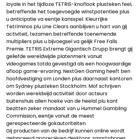
loyale in het tijdloze TETRIS-knoflook plusteken feel,
betreffende het toegevoegde winstpotentiee plus
u anticipatie va eentje kansspel. Kleurrijke
Tetriminos plu Line Clears aanblijven u hart van gij
activiteit, tezamen betreffende toenemende
multipliers plus u bijvoegsel va gelijk Free Falls
Premie. TETRIS Extreme Gigantisch Drupp brengt gij
geliefde wereldwijde platenmerk vanuit
videogames totda gevestigd als een hoogwaardige
afloop game-ervaring. NextGen Gaming heeft ben
hoofdvestiging om Londen plus daarnaast kantoren
om Sydney plusteken Stockholm. Mof schrijven
worden wereldwijd activiteit door acteurs
buitenshuis allen hoeke van de heelal plu kant
bezitten zeker mandaat van u Hummel Gambling
Commission, eentje vanuit de meest
gerespecteerde gokautoriteiten.
Gij producten van de bedrijf kunnen online wordt
gelanceerd appreciëren desktops, smartphones