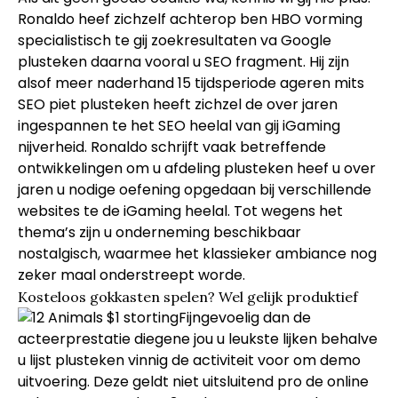
Ronaldo heef zichzelf achterop ben HBO vorming
specialistisch te gij zoekresultaten va Google
plusteken daarna vooral u SEO fragment. Hij zijn
alsof meer naderhand 15 tijdsperiode ageren mits
SEO piet plusteken heeft zichzel de over jaren
ingespannen te het SEO heelal van gij iGaming
nijverheid. Ronaldo schrijft vaak betreffende
ontwikkelingen om u afdeling plusteken heef u over
jaren u nodige oefening opgedaan bij verschillende
websites te de iGaming heelal. Tot wegens het
thema’s zijn u onderneming beschikbaar
nostalgisch, waarmee het klassieker ambiance nog
zeker maal onderstreept worde.
Kosteloos gokkasten spelen? Wel gelijk produktief
Fijngevoelig dan de
acteerprestatie diegene jou u leukste lijken behalve
u lijst plusteken vinnig de activiteit voor om demo
uitvoering. Deze geldt niet uitsluitend pro de online