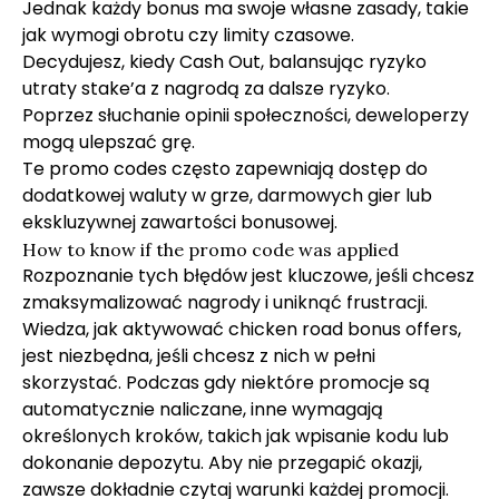
Jednak każdy bonus ma swoje własne zasady, takie
jak wymogi obrotu czy limity czasowe.
Decydujesz, kiedy Cash Out, balansując ryzyko
utraty stake’a z nagrodą za dalsze ryzyko.
Poprzez słuchanie opinii społeczności, deweloperzy
mogą ulepszać grę.
Te promo codes często zapewniają dostęp do
dodatkowej waluty w grze, darmowych gier lub
ekskluzywnej zawartości bonusowej.
How to know if the promo code was applied
Rozpoznanie tych błędów jest kluczowe, jeśli chcesz
zmaksymalizować nagrody i uniknąć frustracji.
Wiedza, jak aktywować chicken road bonus offers,
jest niezbędna, jeśli chcesz z nich w pełni
skorzystać. Podczas gdy niektóre promocje są
automatycznie naliczane, inne wymagają
określonych kroków, takich jak wpisanie kodu lub
dokonanie depozytu. Aby nie przegapić okazji,
zawsze dokładnie czytaj warunki każdej promocji.