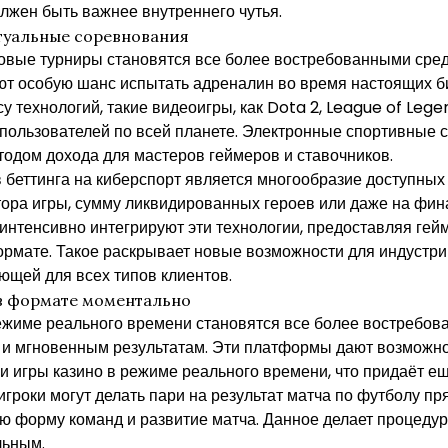
лжен быть важнее внутреннего чутья.
ртуальные соревнования
овые турниры становятся все более востребованными сред
ют особую шанс испытать адреналин во время настоящих б
у технологий, такие видеоигры, как Dota 2, League of Lege
пользователей по всей планете. Электронные спортивные 
етодом дохода для мастеров геймеров и ставочников.
беттинга на киберспорт является многообразие доступных 
ора игры, сумму ликвидированных героев или даже на фина
интенсивно интегрируют эти технологии, предоставляя гей
мате. Такое раскрывает новые возможности для индустрии
ющей для всех типов клиентов.
 в формате моментально
ежиме реального времени становятся все более востребов
 и мгновенным результатам. Эти платформы дают возможно
и игры казино в режиме реального времени, что придаёт е
гроки могут делать пари на результат матча по футболу пря
ю форму команд и развитие матча. Данное делает процеду
льным.