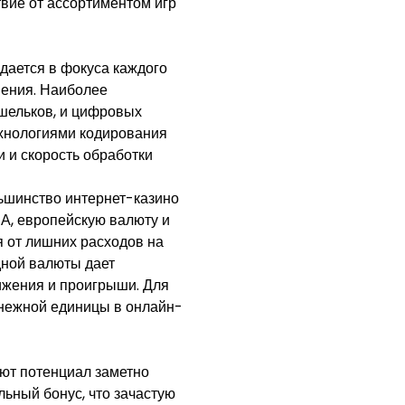
вие от ассортиментом игр
дается в фокуса каждого
нения. Наиболее
шельков, и цифровых
ехнологиями кодирования
 и скорость обработки
ьшинство интернет-казино
А, европейскую валюту и
 от лишних расходов на
дной валюты дает
ижения и проигрыши. Для
енежной единицы в онлайн-
ют потенциал заметно
ьный бонус, что зачастую