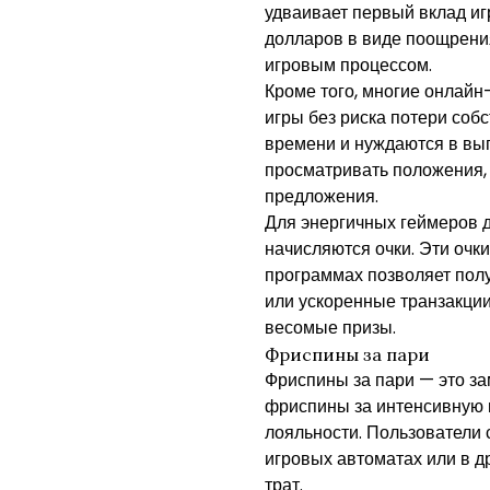
удваивает первый вклад игр
долларов в виде поощрения
игровым процессом.
Кроме того, многие онлайн
игры без риска потери соб
времени и нуждаются в вы
просматривать положения,
предложения.
Для энергичных геймеров д
начисляются очки. Эти очк
программах позволяет полу
или ускоренные транзакции.
весомые призы.
Фриспины за пари
Фриспины за пари — это з
фриспины за интенсивную и
лояльности. Пользователи
игровых автоматах или в д
трат.