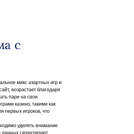
ма с
альное микс азартных игр и
сайт
, возрастает благодаря
ать пари на свои
грами казино, такими как
я первых игроков, что
бходимо уделять внимание
 данных гарантируют