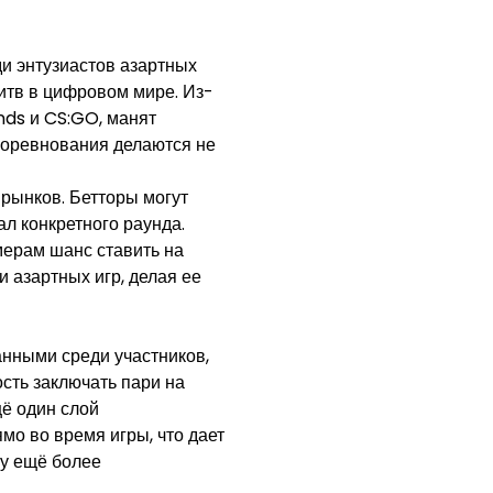
и энтузиастов азартных
итв в цифровом мире. Из-
nds и CS:GO, манят
соревнования делаются не
рынков. Бетторы могут
л конкретного раунда.
мерам шанс ставить на
 азартных игр, делая ее
анными среди участников,
сть заключать пари на
щё один слой
мо во время игры, что дает
ру ещё более