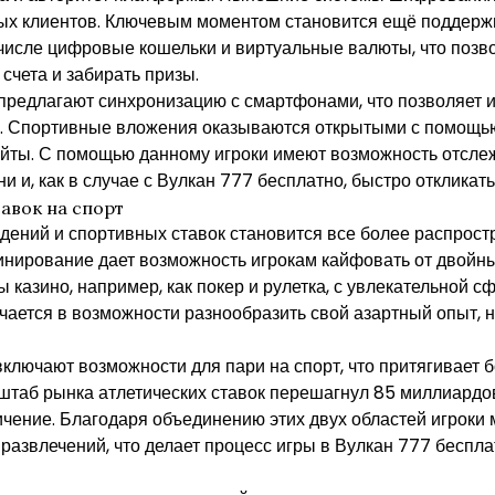
ых клиентов. Ключевым моментом становится ещё поддер
 числе цифровые кошельки и виртуальные валюты, что позв
счета и забирать призы.
едлагают синхронизацию с смартфонами, что позволяет иг
но. Спортивные вложения оказываются открытыми с помощ
йты. С помощью данному игроки имеют возможность отсле
 и, как в случае с Вулкан 777 бесплатно, быстро откликать
авок на спорт
дений и спортивных ставок становится все более распрос
бинирование дает возможность игрокам кайфовать от двойн
 казино, например, как покер и рулетка, с увлекательной сф
чается в возможности разнообразить свой азартный опыт, н
ключают возможности для пари на спорт, что притягивает 
сштаб рынка атлетических ставок перешагнул 85 миллиардо
чение. Благодаря объединению этих двух областей игроки 
азвлечений, что делает процесс игры в Вулкан 777 беспл