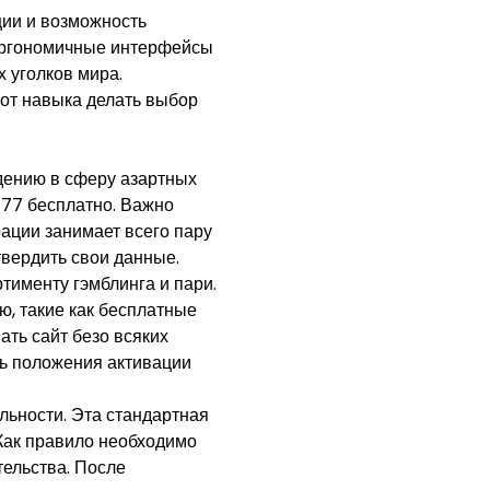
ции и возможность
 эргономичные интерфейсы
 уголков мира.
 от навыка делать выбор
ждению в сферу азартных
777 бесплатно. Важно
рации занимает всего пару
твердить свои данные.
тименту гэмблинга и пари.
ю, такие как бесплатные
ать сайт безо всяких
ь положения активации
льности. Эта стандартная
Как правило необходимо
тельства. После