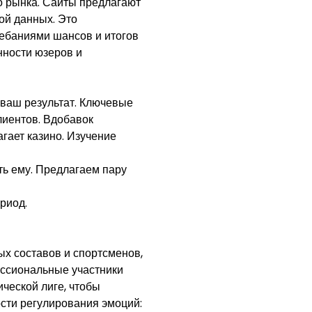
о рынка. Сайты предлагают
ой данных. Это
лебаниями шансов и итогов
нности юзеров и
 ваш результат. Ключевые
лиентов. Вдобавок
гает казино. Изучение
ть ему. Предлагаем пару
риод.
ых составов и спортсменов,
ессиональные участники
ческой лиге, чтобы
сти регулирования эмоций: