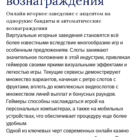
вознаграждения
Онлайн игорное заведение с акцентом на
однорукие бандиты и автоматические
вознаграждения
Виртуальные игорные заведения становятся всё
более известными вследствие многообразию игр и
особенным предложениям. Слоты занимают
значительное положение в этой индустрии, привлекая
геймеров своими яркими визуальными эффектами и
легкостью игры. Текущие сервисы демонстрируют
множество вариантов, начиная с ретро слотов с
фруктами, вплоть до комплексных видеослотов с
множеством линий выплат и бонусных раундов.
Геймеры способны наслаждаться игрой на
персональных компьютерах, а также на мобильных
устройствах, что обеспечивает процедуру еще более
удобным.
Одной из ключевых черт современных онлайн казино