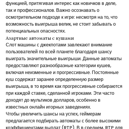
функцией, притягивая интерес как новичков в деле,
так и профессионалов. Важно осознавать о
осмотрительном подходе к игре: несмотря на то, что
возможность выигрыша велик, не стоит забывать о
потенциальных опасностях.
Азартные автоматы с кушами
Слот машины с джекпотами завлекают внимание
пользователей по всей планете благодаря шансу
выиграть значительные выигрыши. Данные автоматы
предоставляют разнообразные категории кушев,
включая неизменные и прогрессивные. Постоянные
куш содержат заранее определенную размер
выигрыша, в то время как прогрессивные собираются
при каждой ставке, сделанной игроками. Эти часто
доходят до мультиков долларов, особенно в
известных онлайн игорных заведениях.
Чтобы увеличить шансы на успех, геймерам
предлагается подбирать автоматы с более высокими
коэффициентами выплат (RTP). В в среднем, RTP для