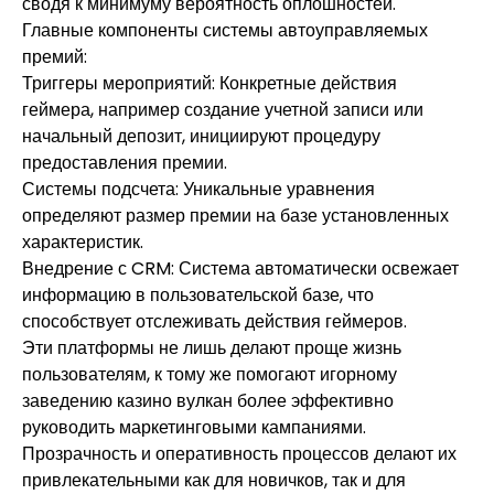
сводя к минимуму вероятность оплошностей.
Главные компоненты системы автоуправляемых
премий:
Триггеры мероприятий: Конкретные действия
геймера, например создание учетной записи или
начальный депозит, инициируют процедуру
предоставления премии.
Системы подсчета: Уникальные уравнения
определяют размер премии на базе установленных
характеристик.
Внедрение с CRM: Система автоматически освежает
информацию в пользовательской базе, что
способствует отслеживать действия геймеров.
Эти платформы не лишь делают проще жизнь
пользователям, к тому же помогают игорному
заведению казино вулкан более эффективно
руководить маркетинговыми кампаниями.
Прозрачность и оперативность процессов делают их
привлекательными как для новичков, так и для