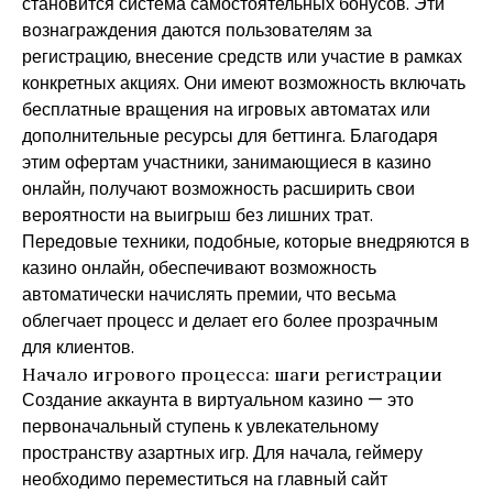
становится система самостоятельных бонусов. Эти
вознаграждения даются пользователям за
регистрацию, внесение средств или участие в рамках
конкретных акциях. Они имеют возможность включать
бесплатные вращения на игровых автоматах или
дополнительные ресурсы для беттинга. Благодаря
этим офертам участники, занимающиеся в казино
онлайн, получают возможность расширить свои
вероятности на выигрыш без лишних трат.
Передовые техники, подобные, которые внедряются в
казино онлайн
, обеспечивают возможность
автоматически начислять премии, что весьма
облегчает процесс и делает его более прозрачным
для клиентов.
Начало игрового процесса: шаги регистрации
Создание аккаунта в виртуальном казино — это
первоначальный ступень к увлекательному
пространству азартных игр. Для начала, геймеру
необходимо переместиться на главный сайт