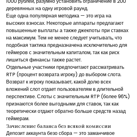
1000 рублей, разумно установить ограничение в 200
деревянных на одну игровой раунд.
Еще одна популярная методика — это игра на
высоких взносах. Некоторые аппараты предлагают
повышенные выплаты а также джекпоты при ставках
на максимум. Тем не менее следует учитывать, что
подобная тактика предназначена исключительно для
геймеров с значительным капиталом, так как риск
лишиться финансы также растет.
Отдельные участники предпочитают рассматривать
RTP (процент возврата игроку) до выбором слота.
Возврат к игроку показывает, какой долю всех
вложений слот отдает пользователям в длительной
перспективе. Слоты с значительным RTP (более 96%)
признаются более выгодными для ставок, так как
теоретически отдают обратно больше средств назад
геймерам.
Зачисление баланса без всякой комиссии
Депозит аккаунта безо сбора — это заманчивое