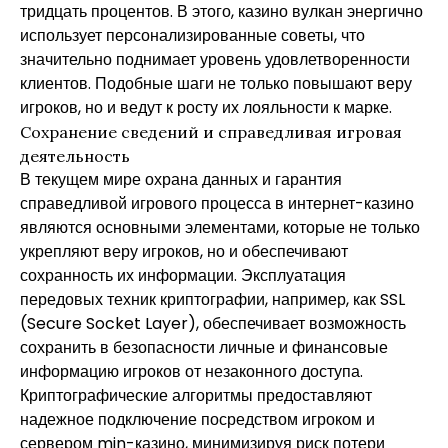
тридцать процентов. В этого, казино вулкан энергично
использует персонализированные советы, что
значительно поднимает уровень удовлетворенности
клиентов. Подобные шаги не только повышают веру
игроков, но и ведут к росту их лояльности к марке.
Сохранение сведений и справедливая игровая
деятельность
В текущем мире охрана данных и гарантия
справедливой игрового процесса в интернет-казино
являются основными элементами, которые не только
укрепляют веру игроков, но и обеспечивают
сохранность их информации. Эксплуатация
передовых техник криптографии, например, как SSL
(Secure Socket Layer), обеспечивает возможность
сохранить в безопасности личные и финансовые
информацию игроков от незаконного доступа.
Криптографические алгоритмы предоставляют
надежное подключение посредством игроком и
сервером min-казино, минимизируя риск потери