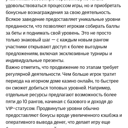
удовольствоваться процессом игры, но и приобретать
бонусные вознаграждения за свою деятельность.
Всякое заведение предоставляет уникальные уровни
преданности, что позволяют игрокам собирать баллы
за беты и поднимать свой уровень. Это не просто
только знаковый шаг — с каждым новым рангом
участники открывают доступ к более выгодным
предложениям, включая эксклюзивные турниры и
индивидуальные презенты.
Важно отметить, что продвижение по этапам требует
регулярной деятельности. Чем больше игрок тратит
периода на игорном доме казино онлайн, то быстрее
он сможет добиться топовых уровней. Например,
отдельные ресурсы предлагают возможность более
пяти до 10 рангов, начиная с базового и доходя до
VIP-статусом. Продвинутые уровни обычно
предоставляют бонусы вроде увеличенного кэшбэка и
оперативного вывода денег, что делает игру еще