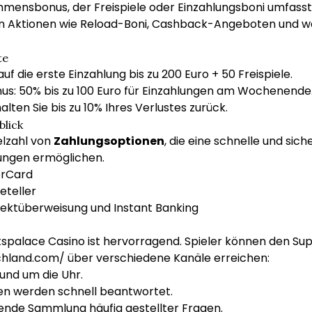
mensbonus, der Freispiele oder Einzahlungsboni umfasst
n Aktionen wie Reload-Boni, Cashback-Angeboten und w
te
 die erste Einzahlung bis zu 200 Euro + 50 Freispiele.
us: 50% bis zu 100 Euro für Einzahlungen am Wochenende
en Sie bis zu 10% Ihres Verlustes zurück.
blick
elzahl von
Zahlungsoptionen
, die eine schnelle und sic
ungen ermöglichen.
erCard
Neteller
ektüberweisung und Instant Banking
tspalace Casino ist hervorragend. Spieler können den Su
chland.com/
über verschiedene Kanäle erreichen:
rund um die Uhr.
agen werden schnell beantwortet.
ende Sammlung häufig gestellter Fragen.