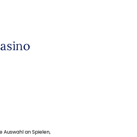
Casino
e Auswahl an Spielen,