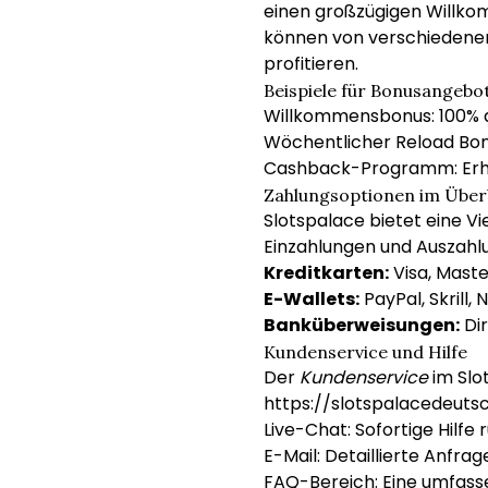
einen großzügigen Willkom
können von verschiedene
profitieren.
Beispiele für Bonusangebo
Willkommensbonus: 100% auf
Wöchentlicher Reload Bon
Cashback-Programm: Erhalt
Zahlungsoptionen im Über
Slotspalace bietet eine Vi
Einzahlungen und Auszahl
Kreditkarten:
Visa, Mast
E-Wallets:
PayPal, Skrill, 
Banküberweisungen:
Dir
Kundenservice und Hilfe
Der
Kundenservice
im Slo
https://slotspalacedeuts
Live-Chat: Sofortige Hilfe 
E-Mail: Detaillierte Anfr
FAQ-Bereich: Eine umfass