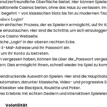
enutzerfreundliche Oberfläche bietet. Hier können Spieler
ditionelle Casinos bieten, ohne das Haus zu verlassen. Im
z begehrt – von klassischen Slots bis hin zu modernen Tis
palace Login?
ein einfacher Prozess, der es Spielern ermöglicht, auf ihr 
 einzutauchen. Hier sind die Schritte, um sich einzuloggen
ace Casino Webseite.
fläche „Login“ in der oberen rechten Ecke.
e E-Mail-Adresse und Ihr Passwort ein.
, um Ihr Konto zu betreten.
en vergessen haben, können Sie über die „Passwort verge
rn. Dies ermöglicht Ihnen, schnell wieder ins Spiel zu ko
eeindruckende Auswahl an Spielen. Hier sind die Hauptkat
utomaten, darunter klassische, Video- und progressive Sl
 Klassiker wie Blackjack, Roulette und Poker.
es Erlebnis mit echten Dealern und interaktiven Spielel
Volatilität