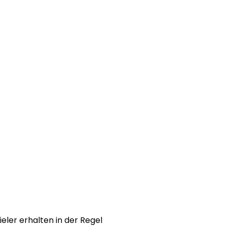
ieler erhalten in der Regel