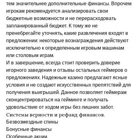
тем значительнее дополнительные финансы. Впрочем
игрокам рекомендуется анализировать свои
бюджетные возможности и не перерасходовать
запланированный бюджет. К тому же не
пренебрегайте уточнять, какие развлечения входят в
предложении: некоторые вознаграждения действуют
исключительно к определенным игровым машинам
или столовым играм.
И в завершение, всегда стоит проверить доверие
игорного заведения и отзывы остальных геймеров о
предложениях. Надежные казино предлагают ясные
условия и не создают искусственных препятствий для
получения выигрышей. Данное позволяет геймерам
сконцентрироваться на гейминге и получать
удовольствие от ходом игры без лишних забот.
Системы верности и рефанд финансов.
Безвозмездные спины
Бонусные финансы
Особенные акции.