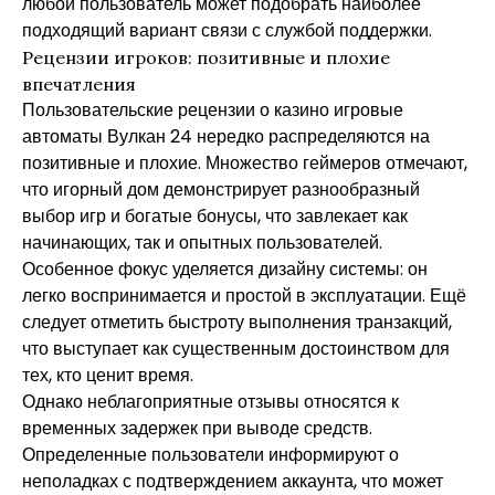
любой пользователь может подобрать наиболее
подходящий вариант связи с службой поддержки.
Рецензии игроков: позитивные и плохие
впечатления
Пользовательские рецензии о казино игровые
автоматы Вулкан 24 нередко распределяются на
позитивные и плохие. Множество геймеров отмечают,
что игорный дом демонстрирует разнообразный
выбор игр и богатые бонусы, что завлекает как
начинающих, так и опытных пользователей.
Особенное фокус уделяется дизайну системы: он
легко воспринимается и простой в эксплуатации. Ещё
следует отметить быстроту выполнения транзакций,
что выступает как существенным достоинством для
тех, кто ценит время.
Однако неблагоприятные отзывы относятся к
временных задержек при выводе средств.
Определенные пользователи информируют о
неполадках с подтверждением аккаунта, что может