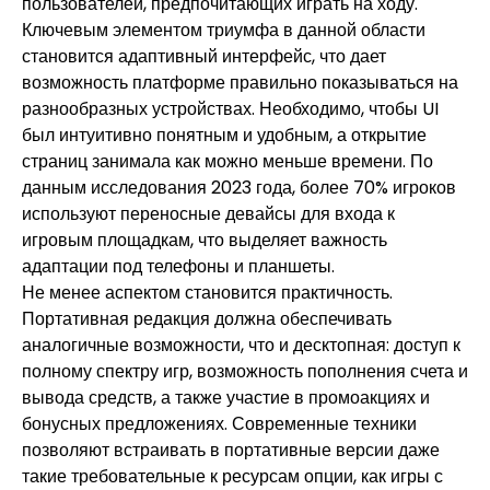
пользователей, предпочитающих играть на ходу.
Ключевым элементом триумфа в данной области
становится адаптивный интерфейс, что дает
возможность платформе правильно показываться на
разнообразных устройствах. Необходимо, чтобы UI
был интуитивно понятным и удобным, а открытие
страниц занимала как можно меньше времени. По
данным исследования 2023 года, более 70% игроков
используют переносные девайсы для входа к
игровым площадкам, что выделяет важность
адаптации под телефоны и планшеты.
Не менее аспектом становится практичность.
Портативная редакция должна обеспечивать
аналогичные возможности, что и десктопная: доступ к
полному спектру игр, возможность пополнения счета и
вывода средств, а также участие в промоакциях и
бонусных предложениях. Современные техники
позволяют встраивать в портативные версии даже
такие требовательные к ресурсам опции, как игры с