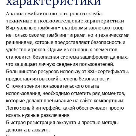
характеристики
Анализ гемблингового игрового клуба:
техничные и пользовательские характеристики
Виртуальные гэмблинг-платформы завлекают взор
не только своими гэмблинг-играми, но и техническими
решениями, которые предоставляют безопасность и
удобство игроков. Одним из основных элементов
становится безопасная система зашифровки данных,
что защищает личную сведения пользователей.
Большинство ресурсов используют SSL-сертификаты,
предоставляя высокий степень безопасности.
С точки зрения пользовательского опыта
использования, необходимо отметить ряд моментов,
которые делают пребывание на сайте комфортным:
Легко ясный интерфейс, какой обеспечивает просто
искать нужные развлечения.
Быстрая регистрация аккаунта и простые методы
депозита в аккаунт.