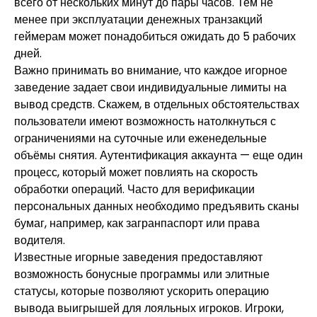
всего от нескольких минут до пары часов. Тем не
менее при эксплуатации денежных транзакций
геймерам может понадобиться ожидать до 5 рабочих
дней.
Важно принимать во внимание, что каждое игорное
заведение задает свои индивидуальные лимиты на
вывод средств. Скажем, в отдельных обстоятельствах
пользователи имеют возможность натолкнуться с
ограничениями на суточные или еженедельные
объёмы снятия. Аутентификация аккаунта — еще один
процесс, который может повлиять на скорость
обработки операций. Часто для верификации
персональных данных необходимо предъявить сканы
бумаг, например, как загранпаспорт или права
водителя.
Известные игорные заведения предоставляют
возможность бонусные программы или элитные
статусы, которые позволяют ускорить операцию
вывода выигрышей для лояльных игроков. Игроки,