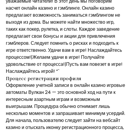
уважаемые читатели! В этот день мы поговорим
насчет онлайн казино и гэмблинге. Онлайн казино
предлагают возможность заниматься гэмблингом не
выходя из дома. Вы можете найти множество игр,
таких как покер, рулетка, и слоты. Каждое заведение
предлагает свои бонусы и акции для привлечения
гэмблеров. Следует помнить о рисках и подходить к
игре ответственно. Удачи вам в игре! Наслаждайтесь
процессом!|Желаем удачи в игре! Получайте
удовольствие от процесса!|Пусть вам повезет в игре!
Наслаждайтесь игрой! “`
Процесс регистрации профиля
Оформление учетной записи в онлайн казино игровые
автоматы Вулкан 24 — это основной ход на пути к
интересным азартным играм и возможным
выигрышам. Процедура обычно отнимает лишь
несколько моментов и запрашивает минимум усердий.
Для начала, пользователю следует зайти на вебсайт
казино и отыскать иконку регистрационного процесса,