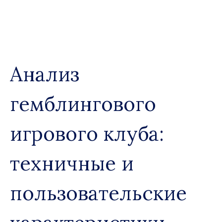
Skip
to
content
Анализ
гемблингового
игрового клуба:
техничные и
пользовательские