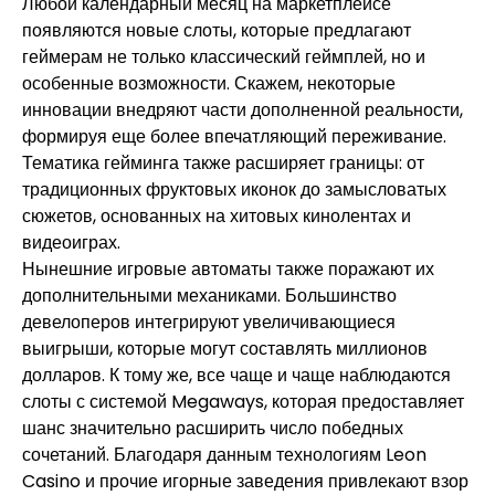
Любой календарный месяц на маркетплейсе
появляются новые слоты, которые предлагают
геймерам не только классический геймплей, но и
особенные возможности. Скажем, некоторые
инновации внедряют части дополненной реальности,
формируя еще более впечатляющий переживание.
Тематика гейминга также расширяет границы: от
традиционных фруктовых иконок до замысловатых
сюжетов, основанных на хитовых кинолентах и
видеоиграх.
Нынешние игровые автоматы также поражают их
дополнительными механиками. Большинство
девелоперов интегрируют увеличивающиеся
выигрыши, которые могут составлять миллионов
долларов. К тому же, все чаще и чаще наблюдаются
слоты с системой Megaways, которая предоставляет
шанс значительно расширить число победных
сочетаний. Благодаря данным технологиям Leon
Casino и прочие игорные заведения привлекают взор