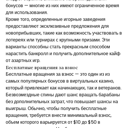
бонусов — многие из них имеют ограниченное время
для использования.
Кроме того, определенные игорные заведения
предоставляют эксклюзивные предложения для
новоприбывших, такие как возможность участвовать в
лотереях или турнирах с крупными призами. Эти
варианты способны стать прекрасным способом
нарастить банкролл и получить дополнительное кайф
от азартных игр.
Бесплатные вращения за взнос
Бесплатные вращения за взнос — это один из из
самых популярных бонусов в виртуальных казино,
который привлекает как начинающих, так и ветеранов.
Безвозмездные спины дают шанс вращать барабаны
без дополнительных затрат, что повышает шансы на
выигрыш. Обычно, чтобы получить бесплатные
вращения, требуется внести минимальный взнос,
объем которого варьируется от $10 до $50 в