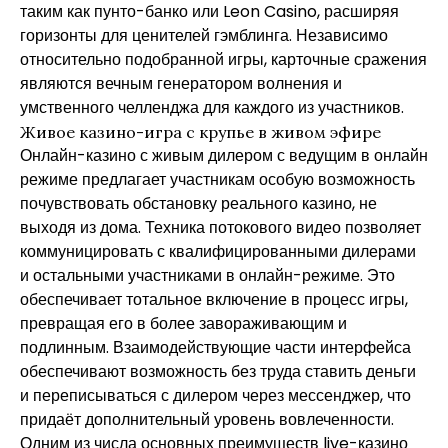
таким как пунто-банко или Leon Casino, расширяя
горизонты для ценителей гэмблинга. Независимо
относительно подобранной игры, карточные сражения
являются вечным генератором волнения и
умственного челленджа для каждого из участников.
Живое казино-игра с крупье в живом эфире
Онлайн-казино с живым дилером с ведущим в онлайн
режиме предлагает участникам особую возможность
почувствовать обстановку реального казино, не
выходя из дома. Техника потокового видео позволяет
коммуницировать с квалифицированными дилерами
и остальными участниками в онлайн-режиме. Это
обеспечивает тотальное включение в процесс игры,
превращая его в более завораживающим и
подлинным. Взаимодействующие части интерфейса
обеспечивают возможность без труда ставить деньги
и переписываться с дилером через мессенджер, что
придаёт дополнительный уровень вовлеченности.
Одним из числа основных преимуществ live-казино