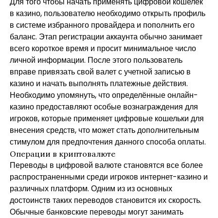
Для того чтобы начать применять цифровой кошелек
в казино, пользователю необходимо открыть профиль
в системе избранного провайдера и пополнить его
баланс. Этап регистрации аккаунта обычно занимает
всего короткое время и просит минимальное число
личной информации. После этого пользователь
вправе привязать свой валет с учетной записью в
казино и начать выполнять платежные действия.
Необходимо упомянуть, что определённые онлайн-
казино предоставляют особые вознаграждения для
игроков, которые применяет цифровые кошельки для
внесения средств, что может стать дополнительным
стимулом для предпочтения данного способа оплаты.
Операции в криптовалюте
Переводы в цифровой валюте становятся все более
распространенными среди игроков интернет-казино и
различных платформ. Одним из из основных
достоинств таких переводов становится их скорость.
Обычные банковские переводы могут занимать