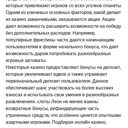
которые привлекают игроков со всех уголков планеты.
Одним из ключевых основных факторов, какой делает
их казино заманчивыми, оказываются акции. Акции
дают возможность расширить возможности на победу
без дополнительных расходов. Например,
популярные фриспины часто даются начинающим
пользователям в форме начального бонуса, что дает
возможность даром попробовать разнообразные
игровые автоматы.
Некоторые казино предоставляют бонусы на депозит,
которые увеличивают вдвое а также утраивают
первоначальный депозит пользователя. Данное
обеспечивает шанс участвовать на более высоких
взносах и испытывать свои умения в разнообразных
развлечениях.
слоты Леон
не менее важны
возвратные бонусы, рефандирующие часть
утраченных средств, что особенно ценится опытными
азартными игроками. Подбирая онлайн казино,