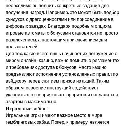
необходимо выполнить конкретные задания для
получения наград. Например, это может быть подбор
сундуков с драгоценностями или присоединение в
цифровых заездах. Благодаря подобным опциям,
игровые автоматы с бонусами становятся не просто
развлечением, а настоящим приключением для
пользователей.
Для тех, какие всего лишь начинает их погружение с
миром онлайн-казино, важно помнить о регламентах
и требованиях доступа к бонусов. Часто казино
предъявляют исполнения установленных правил по
вэйджеру перед снятием призов из акций. Таким
образом, освоение инструкций содействует
уклониться от неприятных сюрпризов и насладиться
азартом в максимально.
Игральные забавы
Игральные игры имеют важное место в мире
гемблинговых забав. Покер, к примеру, является