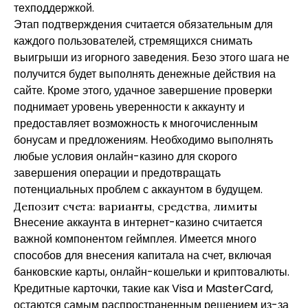
техподдержкой.
Этап подтверждения считается обязательным для
каждого пользователей, стремящихся снимать
выигрыши из игорного заведения. Безо этого шага не
получится будет выполнять денежные действия на
сайте. Кроме этого, удачное завершение проверки
поднимает уровень уверенности к аккаунту и
предоставляет возможность к многочисленным
бонусам и предложениям. Необходимо выполнять
любые условия онлайн-казино для скорого
завершения операции и предотвращать
потенциальных проблем с аккаунтом в будущем.
Депозит счета: варианты, средства, лимиты
Внесение аккаунта в интернет-казино считается
важной компонентом геймплея. Имеется много
способов для внесения капитала на счет, включая
банковские карты, онлайн-кошельки и криптовалюты.
Кредитные карточки, такие как Visa и MasterCard,
остаются самым распространенным решением из-за