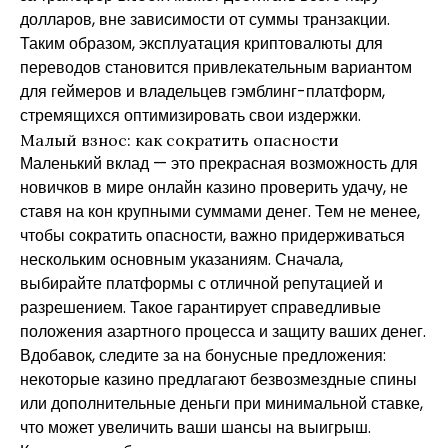
долларов, вне зависимости от суммы транзакции.
Таким образом, эксплуатация криптовалюты для
переводов становится привлекательным вариантом
для геймеров и владельцев гэмблинг-платформ,
стремящихся оптимизировать свои издержки.
Малый взнос: как сократить опасности
Маленький вклад — это прекрасная возможность для
новичков в мире онлайн казино проверить удачу, не
ставя на кон крупными суммами денег. Тем не менее,
чтобы сократить опасности, важно придерживаться
нескольким основным указаниям. Сначала,
выбирайте платформы с отличной репутацией и
разрешением. Такое гарантирует справедливые
положения азартного процесса и защиту ваших денег.
Вдобавок, следите за на бонусные предложения:
некоторые казино предлагают безвозмездные спины
или дополнительные деньги при минимальной ставке,
что может увеличить ваши шансы на выигрыш.