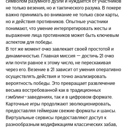
символом разумного дуэли и нуждается от участников
не только везения, но и тактического разума. В покере
важно принимать во внимание не только свои карты,
но и действия противников. Опытные участники
понимают, что умение интерпретировать жесты и
выражение лица противников может быть ключевым
аспектом для победы.
В тот же момент очко завлекает своей простотой и
динамичностью. Главная миссия — достичь 21 очко
или почти равное к этому число, не перескакивая
через его. Везение в 21 зависит от умения оперативно
осуществлять действия и точно анализировать
вероятность победы. Это превращает развлечение
весьма востребованной как в традиционных
гэмблинг-заведениях, так и в цифровом формате.
Карточные игры продолжают эволюционировать,
предоставляя геймерам свежие форматы и шансы.
Виртуальные сервисы предоставляют доступ к
разнообразным модификациям классических забав,