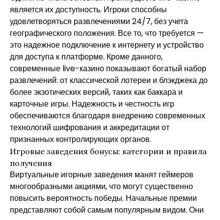
является их доступность. Игроки способны
удовлетворяться развлечениями 24/7, без учета
географического положения. Все то, что требуется —
это надежное подключение к интернету и устройство
для доступа к платформе. Кроме данного,
современные live-казино показывают богатый набор
развлечений: от классической лотереи и блэкджека до
более экзотических версий, таких как баккара и
карточные игры. Надежность и честность игр
обеспечиваются благодаря внедрению современных
технологий шифрования и аккредитации от
признанных контролирующих органов.
Игровые заведения бонусы: категории и правила
получения
Виртуальные игорные заведения манят геймеров
многообразными акциями, что могут существенно
повысить вероятность победы. Начальные премии
представляют собой самым популярным видом. Они