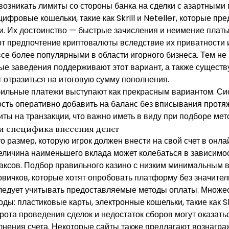
 возникать лимиты со стороны банка на сделки с азартным
ифровые кошельки, такие как Skrill и Neteller, которые пр
и. Их достоинство — быстрые зачисления и неимение платы
ют предпочтение криптовалюты вследствие их приватности 
е более популярными в области игорного бизнеса. Тем не 
ные заведения поддерживают этот вариант, а также существ
 отразиться на итоговую сумму пополнения.
обильные платежи выступают как прекрасным вариантом. С
сть оперативно добавить на баланс без вписывания протя
ты на транзакции, что важно иметь в виду при подборе мет
и специфика внесения денег
 размер, которую игрок должен внести на свой счет в онла
еличина наименьшего вклада может колебаться в зависимост
баксов. Подбор правильного казино с низким минимальным 
ичков, которые хотят опробовать платформу без значител
следует учитывать предоставляемые методы оплаты. Множе
ы: пластиковые карты, электронные кошельки, такие как Skri
рота проведения сделок и недостаток сборов могут оказа
лнения счета. Некоторые сайты также предлагают вознагра