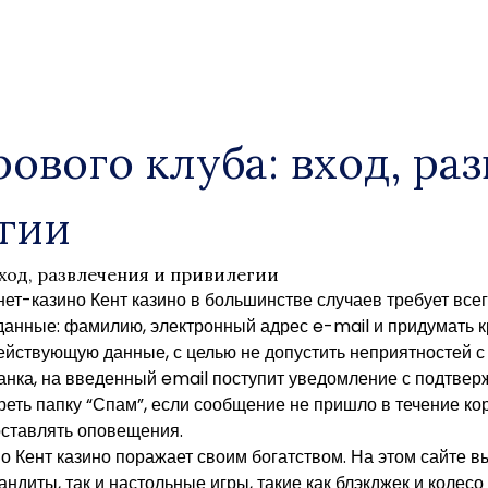
рового клуба: вход, ра
гии
вход, развлечения и привилегии
нет-казино Кент казино в большинстве случаев требует всег
данные: фамилию, электронный адрес e-mail и придумать к
йствующую данные, с целью не допустить неприятностей с
анка, на введенный email поступит уведомление с подтвер
еть папку “Спам”, если сообщение не пришло в течение кор
ставлять оповещения.
о Кент казино поражает своим богатством. На этом сайте в
ндиты, так и настольные игры, такие как блэкджек и колес