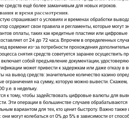
ние средств ещё более заманчивым для новых игроков.
вания и время рассмотрения.
стую спрашивают о условиях и временах обработки вывода
атор содержит свои правила и регламенты, которые могут з
нтов оплаты, таких как кредитные пластики или цифровые
оставляет от 24 до 72 часа. Впрочем в определенных случ
иод времени из-за потребности прохождения дополнительн
роцесса снятия средств советуется заранее осуществить 
т включает собой предъявление документации, удостоверяю
тификации может привести к задержкам или даже отказу в в
ы на вывод средств: значительное количество казино опре
е ограничения на сумму, которую можно вывести. Скажем
0 у.е. в недельку.
ся к тому, чтобы задействовать цифровые валюты для выво
сти. Эти операции в большинстве случаев обрабатываются 
льным вариантом для тех, кто ценит быстроту. Важно также
: они могут колебаться от 0% до 5% в зависимости от спосо