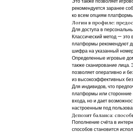
Это также позволяет игро
рекомендуется заранее соб
ко всем опциям платформы
Логин в профиле: предо
Для доступа в персональны
Классический метод — это в
платформы рекомендуют дв
шифра на указанный номер 
Определенные игровые дом
также сканирование лица. 
позволяет оперативно и бе
из высокоэффективных без
Для индивидов, что предп
платформы или сторонние с
входа, но и дает возможно
настроенным под пользоват
Депозит баланса: спосо
Пополнение счёта в интер
способов становится испо