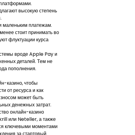
и платформами.
едлагают высокую степень
.
и маленьким платежам.
менее стоит принимать во
уют флуктуации курса
истемы вроде Apple Pay и
женных деталей. Тем не
ода пополнения.
йн-казино, чтобы
и от ресурса и как
взносом может быть
ьных денежных затрат.
ство онлайн-казино
ll или Neteller, а также
ться ключевыми моментами
ждения за стартовый