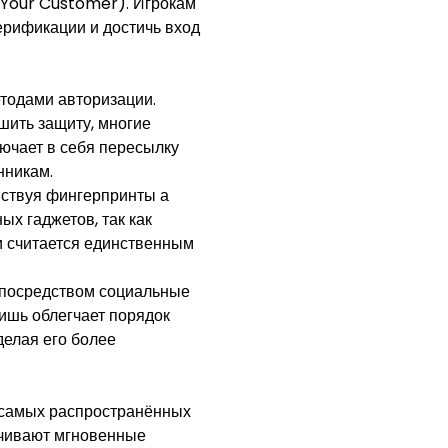
 Your Customer). Игрокам
ерификации и достичь вход
етодами авторизации.
чшить защиту, многие
ючает в себя пересылку
нникам.
йствуя фингерпринты а
х гаджетов, так как
ии считается единственным
 посредством социальные
ишь облегчает порядок
делая его более
з самых распространённых
ечивают мгновенные