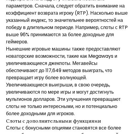
параметров. Сначала, следует обратить внимание на
коэффициент возврата игроку (RTP). Насколько выше
указанный индекс, то значительнее вероятностей на
победу в длительном периоде. Например, слоты с RTP
выше 96% принимаются за более доходные для
геймеров.
Нынешние игровые машины также предоставляют
новаторские возможности, такие как Megaways и
увеличивающиеся джекпоты. Мегавейсы
обеспечивают до 117,649 методов выиграть, что
превращает игру более волнующей.
Увеличивающиеся выигрыши, в свою очередь,
увеличиваются по мере игры и могут достигнуть
мультионов долларов. Эти улучшения превращают
слоты не только интересными, но и потенциально
более доходными для игроков.
Слоты с дополнительными функциями
Слоты с бонусными опциями становятся все более