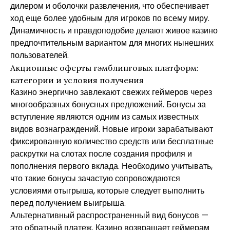
дилером и оболочки развлечения, что обеспечивает
ход еще более удобным для игроков по всему миру.
Динамичность и правдоподобие делают живое казино
предпочтительным вариантом для многих нынешних
пользователей.
Акционные оферты гэмблинговых платформ:
категории и условия получения
Казино энергично завлекают свежих геймеров через
многообразных бонусных предложений. Бонусы за
вступление являются одним из самых известных
видов вознаграждений. Новые игроки зарабатывают
фиксированную количество средств или бесплатные
раскрутки на слотах после создания профиля и
пополнения первого вклада. Необходимо учитывать,
что такие бонусы зачастую сопровождаются
условиями отыгрыша, которые следует выполнить
перед получением выигрыша.
Альтернативный распространенный вид бонусов —
это обратный платеж. Казино возвращает геймерам