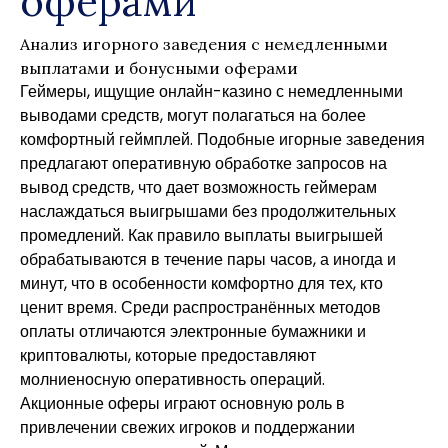
оферами
Анализ игорного заведения с немедленными
выплатами и бонусными оферами
Геймеры, ищущие онлайн-казино с немедленными
выводами средств, могут полагаться на более
комфортный геймплей. Подобные игорные заведения
предлагают оперативную обработке запросов на
вывод средств, что дает возможность геймерам
наслаждаться выигрышами без продолжительных
промедлений. Как правило выплаты выигрышей
обрабатываются в течение пары часов, а иногда и
минут, что в особенности комфортно для тех, кто
ценит время. Среди распространённых методов
оплаты отличаются электронные бумажники и
криптовалюты, которые предоставляют
молниеносную оперативность операций.
Акционные оферы играют основную роль в
привлечении свежих игроков и поддержании