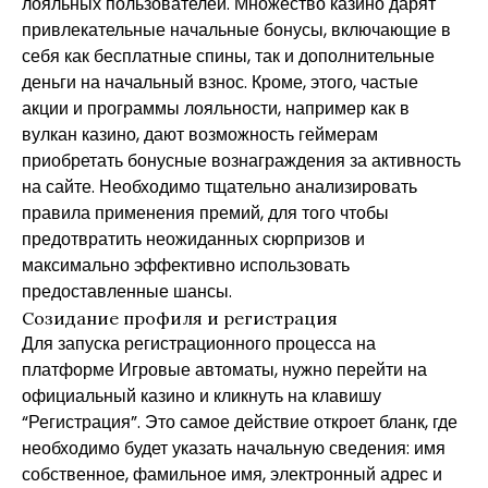
лояльных пользователей. Множество казино дарят
привлекательные начальные бонусы, включающие в
себя как бесплатные спины, так и дополнительные
деньги на начальный взнос. Кроме, этого, частые
акции и программы лояльности, например как в
вулкан казино
, дают возможность геймерам
приобретать бонусные вознаграждения за активность
на сайте. Необходимо тщательно анализировать
правила применения премий, для того чтобы
предотвратить неожиданных сюрпризов и
максимально эффективно использовать
предоставленные шансы.
Созидание профиля и регистрация
Для запуска регистрационного процесса на
платформе Игровые автоматы, нужно перейти на
официальный казино и кликнуть на клавишу
“Регистрация”. Это самое действие откроет бланк, где
необходимо будет указать начальную сведения: имя
собственное, фамильное имя, электронный адрес и