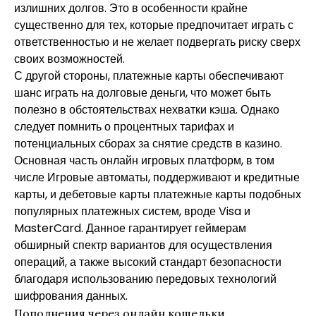
излишних долгов. Это в особенности крайне
существенно для тех, которые предпочитает играть с
ответственностью и не желает подвергать риску сверх
своих возможностей.
С другой стороны, платежные карты обеспечивают
шанс играть на долговые деньги, что может быть
полезно в обстоятельствах нехватки кэша. Однако
следует помнить о процентных тарифах и
потенциальных сборах за снятие средств в казино.
Основная часть онлайн игровых платформ, в том
числе Игровые автоматы, поддерживают и кредитные
карты, и дебетовые карты платежные карты подобных
популярных платежных систем, вроде Visa и
MasterCard. Данное гарантирует геймерам
обширный спектр вариантов для осуществления
операций, а также высокий стандарт безопасности
благодаря использованию передовых технологий
шифрования данных.
Пополнения через онлайн кошельки