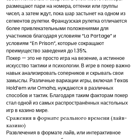
размещают пари на номера, оттенки или группы
чисел, а затем ждут, пока шар застынет на одном из
сегментов рулетки. Французская рулетка отличается
более привлекательными положениями для
участников благодаря условиям “La Partage” и
условиям “En Prison”, которые сокращают
преимущество заведения до 1.35%.
Покер — это не просто игра на везение, а истинное
искусство тактики и психологии. В игре в покер важно
навык анализировать соперников и скрывать свои
замыслы. Различные вариации игры, включая Texas
Hold’em или Omaha, нуждаются в различных
способов и тактик. Благодаря таким факторам покер
стал одной из самых распространённых настольных
игр в казино мире.
Сражения в формате реального времени (лайв-
казино)
Развлечения в формате лайв, или интерактивное