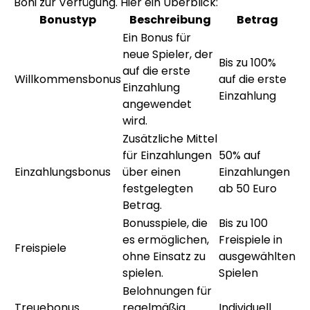
Boni zur Verfügung. Hier ein Überblick:
Bonustyp
Beschreibung
Betrag
Ein Bonus für
neue Spieler, der
Bis zu 100%
auf die erste
Willkommensbonus
auf die erste
Einzahlung
Einzahlung
angewendet
wird.
Zusätzliche Mittel
für Einzahlungen
50% auf
Einzahlungsbonus
über einen
Einzahlungen
festgelegten
ab 50 Euro
Betrag.
Bonusspiele, die
Bis zu 100
es ermöglichen,
Freispiele in
Freispiele
ohne Einsatz zu
ausgewählten
spielen.
Spielen
Belohnungen für
Treuebonus
regelmäßig
Individuell