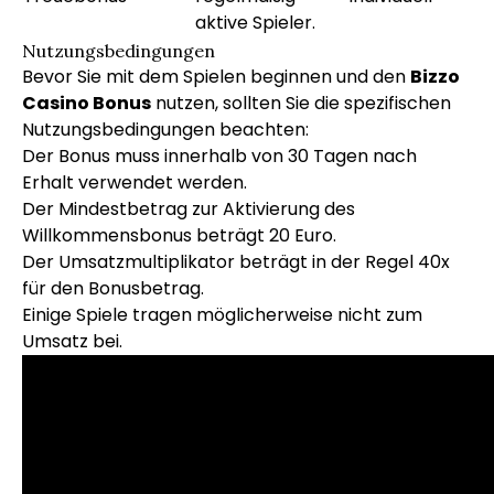
aktive Spieler.
Nutzungsbedingungen
Bevor Sie mit dem Spielen beginnen und den
Bizzo
Casino Bonus
nutzen, sollten Sie die spezifischen
Nutzungsbedingungen beachten:
Der Bonus muss innerhalb von 30 Tagen nach
Erhalt verwendet werden.
Der Mindestbetrag zur Aktivierung des
Willkommensbonus beträgt 20 Euro.
Der Umsatzmultiplikator beträgt in der Regel 40x
für den Bonusbetrag.
Einige Spiele tragen möglicherweise nicht zum
Umsatz bei.