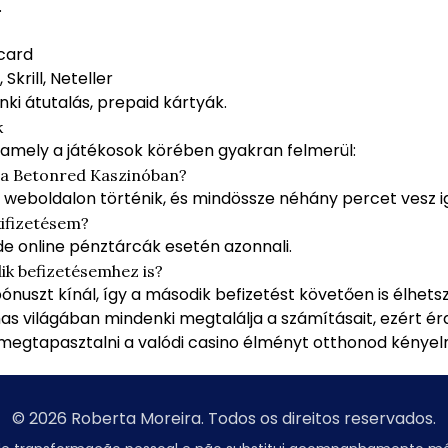
.
rcard
Skrill, Neteller
nki átutalás, prepaid kártyák.
k
 amely a játékosok körében gyakran felmerül:
 a Betonred Kaszinóban?
a weboldalon történik, és mindössze néhány percet vesz 
kifizetésem?
e online pénztárcák esetén azonnali.
k befizetésemhez is?
nuszt kínál, így a második befizetést követően is élhets
as világában mindenki megtalálja a számításait, ezért ér
 megtapasztalni a valódi casino élményt otthonod kényel
© 2026 Roberta Moreira. Todos os direitos reservados.