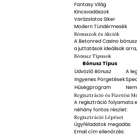
Fantasy Világ
Kincsvadászok
Varázslatos Siker
Modern Tündérmesék
Bónuszok és Akciók
A Betonred Casino bónusz
a juttatások ideálisak arr
Bónusz Típusok
Bónusz Típus
Üdvözlő Bónusz
A le
Ingyenes Pörgetések
Spec
Hűségprogram
Nemc
Regisztráció és Fizetési 
A regisztráció folyamata e
néhány fontos részlet:
Regisztráció Lépései
Ügyféladatok megadás:
Email cím ellenőrzés: