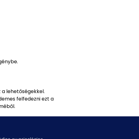
igénybe.
z a lehetőségekkel.
demes felfedezni ezt a
méből.