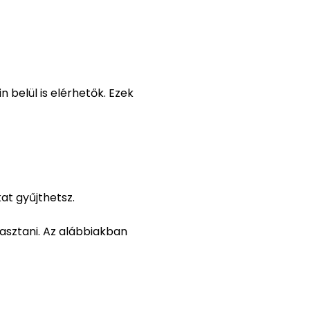
belül is elérhetők. Ezek
at gyűjthetsz.
lasztani. Az alábbiakban