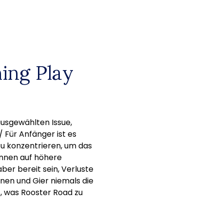
ing Play
ausgewählten Issue,
/
Für Anfänger ist es
zu konzentrieren, um das
önnen auf höhere
ber bereit sein, Verluste
nnen und Gier niemals die
%, was Rooster Road zu