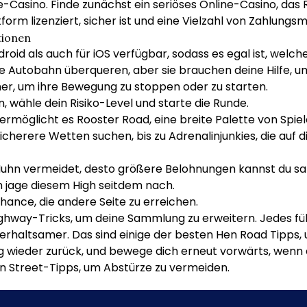
-Casino. Finde zunächst ein seriöses Online-Casino, das 
ttform lizenziert, sicher ist und eine Vielzahl von Zahlung
tionen
ndroid als auch für iOS verfügbar, sodass es egal ist, wel
e Autobahn überqueren, aber sie brauchen deine Hilfe, u
ner, um ihre Bewegung zu stoppen oder zu starten.
 wähle dein Risiko-Level und starte die Runde.
e ermöglicht es Rooster Road, eine breite Palette von Spi
icherere Wetten suchen, bis zu Adrenalinjunkies, die auf 
Huhn vermeidet, desto größere Belohnungen kannst du s
ch jage diesem High seitdem nach.
ance, die andere Seite zu erreichen.
Highway-Tricks, um deine Sammlung zu erweitern. Jedes fü
erhaltsamer. Das sind einige der besten Hen Road Tipps, 
 wieder zurück, und bewege dich erneut vorwärts, wenn es
n Street-Tipps, um Abstürze zu vermeiden.