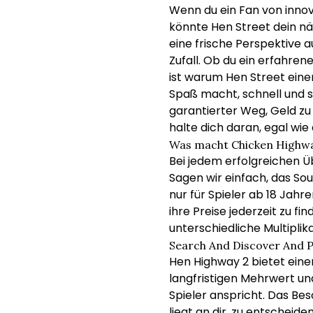
Wenn du ein Fan von inno
könnte Hen Street dein nä
eine frische Perspektive 
Zufall. Ob du ein erfahren
ist warum Hen Street einen
Spaß macht, schnell und s
garantierter Weg, Geld zu 
halte dich daran, egal wie 
Was macht Chicken Highw
Bei jedem erfolgreichen Ü
Sagen wir einfach, das So
nur für Spieler ab 18 Jahr
ihre Preise jederzeit zu f
unterschiedliche Multiplik
Search And Discover And 
Hen Highway 2 bietet eine
langfristigen Mehrwert un
Spieler anspricht. Das Bes
liegt an dir, zu entscheid