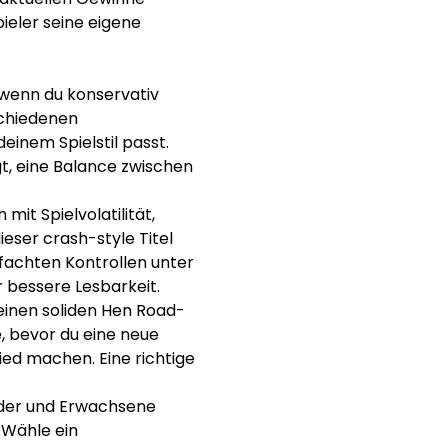
ieler seine eigene
 wenn du konservativ
rschiedenen
einem Spielstil passt.
gt, eine Balance zwischen
mit Spielvolatilität,
eser crash-style Titel
infachten Kontrollen unter
r bessere Lesbarkeit.
 einen soliden Hen Road-
, bevor du eine neue
ed machen. Eine richtige
inder und Erwachsene
 Wähle ein