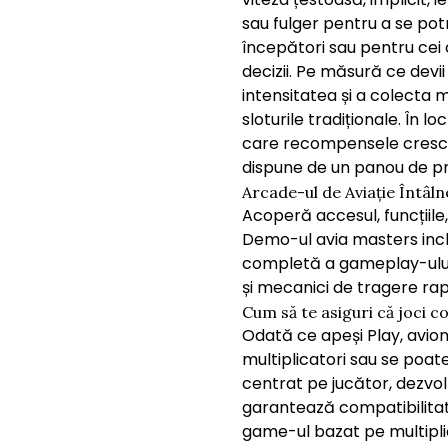
sau fulger pentru a se potr
începători sau pentru cei 
decizii. Pe măsură ce devi
intensitatea și a colecta 
sloturile tradiționale. În l
care recompensele cresc în 
dispune de un panou de pro
Arcade-ul de Aviație Întâln
Acoperă accesul, funcțiile,
Demo-ul avia masters inclu
completă a gameplay-ului.
și mecanici de tragere rap
Cum să te asiguri că joci co
Odată ce apeși Play, avion
multiplicatori sau se poat
centrat pe jucător, dezvo
garantează compatibilitat
game-ul bazat pe multiplic