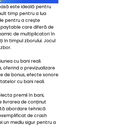
toasă este ideală pentru
ult timp pentru a lua
ide pentru a crește
e paytable care diferă de
inamic de multiplicatori în
i în timpul zborului. Jocul
 zbor.
iunea cu bani reali.
 oferind o previzualizare
re de bonus, efecte sonore
atelor cu bani reali.
lecta premii în bani,
e livrarea de conținut
stă abordare tehnică
exemplificat de crash
ei un mediu sigur pentru a