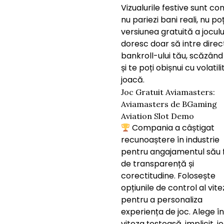
Vizualurile festive sunt 
nu pariezi bani reali, nu 
versiunea gratuită a joculu
doresc doar să intre direc
bankroll-ului tău, scăzând
și te poți obișnui cu volat
joacă.
Joc Gratuit Aviamasters:
Aviamasters de BGaming
Aviation Slot Demo
Compania a câștigat
recunoaștere în industrie
pentru angajamentul său 
de transparență și
corectitudine. Folosește
opțiunile de control al vite
pentru a personaliza
experiența de joc. Alege î
viteza țestoasă, implicit, i