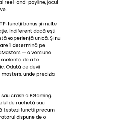
al reel-and-payline, jocul
ve.
P, funcții bonus și multe
ție. Indiferent dacă ești
tă experiență unică. Și nu
are îi determină pe
iaMasters — o versiune
 excelentă de a te
ic. Odată ce devii
ia masters, unde precizia
e sau crash a BGaming.
elul de rachetă sau
să testezi funcții precum
eratorul dispune de o