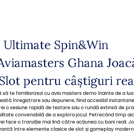
s Ultimate Spin&Win
viamasters Ghana Joacă
lot pentru câștiguri rea
să te familiarizezi cu
avia master
s demo înainte de a lua
esită înregistrare sau depunere, fiind accesibil instantan
vrei o sesiune rapidă de testare sau o rundă extinsă de p
tate convenabilă de a explora jocul. Petrecând timp aici,
și vei face o tranziție mai lină către acțiunea cu bani reali. 
antă între elemente clasice de slot și gameplay modern 