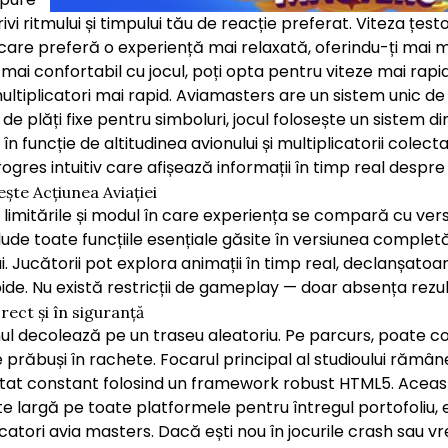
ivi ritmului și timpului tău de reacție preferat. Viteza țes
care preferă o experiență mai relaxată, oferindu-ți mai m
i mai confortabil cu jocul, poți opta pentru viteze mai rap
multiplicatori mai rapid. Aviamasters are un sistem unic d
oc de plăți fixe pentru simboluri, jocul folosește un sistem d
funcție de altitudinea avionului și multiplicatorii colectaț
gres intuitiv care afișează informații în timp real despre
ește Acțiunea Aviației
 limitările și modul în care experiența se compară cu vers
de toate funcțiile esențiale găsite în versiunea completă,
 Jucătorii pot explora animații în timp real, declanșatoa
ide. Nu există restricții de gameplay — doar absența rezult
rect și în siguranță
ul decolează pe un traseu aleatoriu. Pe parcurs, poate co
e prăbuși în rachete. Focarul principal al studioului rămân
ltat constant folosind un framework robust HTML5. Acea
e largă pe toate platformele pentru întregul portofoliu, 
atori avia masters. Dacă ești nou în jocurile crash sau vr