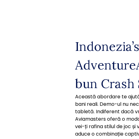
Skip
to
content
Indonezia’
AdventureA
bun Crash S
Această abordare te ajută 
bani reali. Demo-ul nu nec
tabletă. Indiferent dacă 
Aviamasters oferă o modali
vei-ți rafina stilul de joc 
aduce o combinație captiv