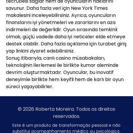
tecrübesi sağlar hem de oyuncuların haklarını
savunur. Daha fazla veri için
New York Times
makalesini inceleyebilirsiniz. Ayrıca, oyuncuların
finanslarını iyi yönetmeleri ve zararlarını en aza
indirmeleri de değerlidir. Oyun sırasında temkinli
olmak, güçlü vadede daha iyi neticeler elde etmeye
destek olabilir. Daha fazla açıklama için
turabet giriş
yap
linkini ziyaret edebilirsiniz.
Sonuç itibarıyla, canlı casino müsabakaları,
teknolojinin ilerlemesi ile birlikte kumar aleminde
devrim oluşturmaktadır. Oyuncular, bu inovatif
deneyimle birlikte hem keyifli hem de karlı bir oyun
süreci yaşayabilirler.
© 2026 Roberta Moreira. Todos os direitos
reservados.
Este é um produto de transformação pessoal e não
substitui acompanhamento médico ou psicológico.