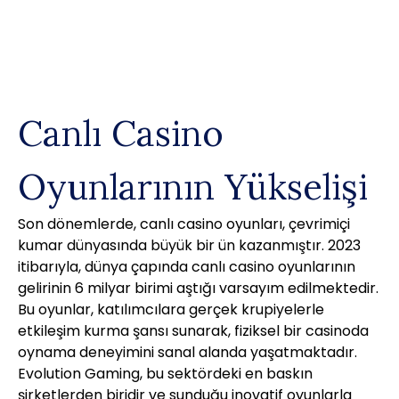
Skip
to
content
Canlı Casino
Oyunlarının Yükselişi
Son dönemlerde, canlı casino oyunları, çevrimiçi
kumar dünyasında büyük bir ün kazanmıştır. 2023
itibarıyla, dünya çapında canlı casino oyunlarının
gelirinin 6 milyar birimi aştığı varsayım edilmektedir.
Bu oyunlar, katılımcılara gerçek krupiyelerle
etkileşim kurma şansı sunarak, fiziksel bir casinoda
oynama deneyimini sanal alanda yaşatmaktadır.
Evolution Gaming, bu sektördeki en baskın
şirketlerden biridir ve sunduğu inovatif oyunlarla